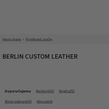
Přejít
na
obsah
Prodávané značky
BERLIN CUSTOM LEATHER
Ř
a
Doporučujeme
Nejlevnější
Nejdražší
z
e
Nejprodávanější
Abecedně
n