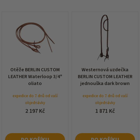
í
p
V
r
ý
o
p
d
i
u
s
k
p
t
r
ů
o
d
Otěže BERLIN CUSTOM
Westernová uzdečka
u
LEATHER Waterloop 3/4"
BERLIN CUSTOM LEATHER
k
oliato
jednouška dark brown
t
ů
expedice do 7 dnů od vaší
expedice do 7 dnů od vaší
objednávky
objednávky
2 197 Kč
1 871 Kč
DO KOŠÍKU
DO KOŠÍKU