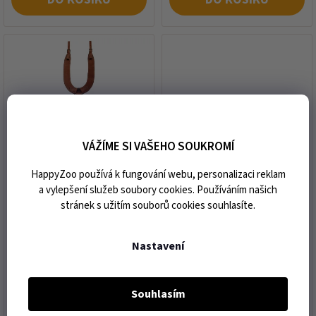
VÁŽÍME SI VAŠEHO SOUKROMÍ
Westernový poprsník
Westernový poprsník
HappyZoo používá k fungování webu, personalizaci reklam
BERLIN CUSTOM LEATHER
BERLIN CUSTOM LEATHER
a vylepšení služeb soubory cookies. Používáním našich
Heavy Pulling natural
Ranch dark brown
stránek s užitím souborů cookies souhlasíte.
expedice do 7 dnů od vaší
expedice do 7 dnů od vaší
objednávky
objednávky
Nastavení
5 660 Kč
3 722 Kč
Souhlasím