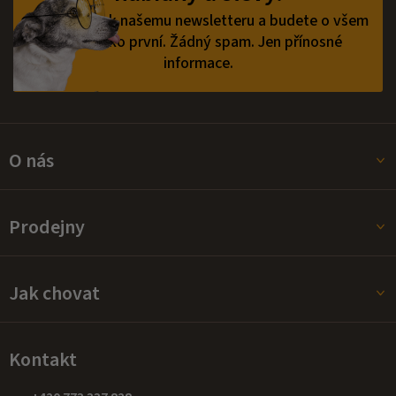
í
v
Přihlaste se k našemu newsletteru a budete o všem
ý
vědět jako první.
Žádný spam. Jen přínosné
p
informace.
i
s
u
O nás
Prodejny
Jak chovat
Kontakt