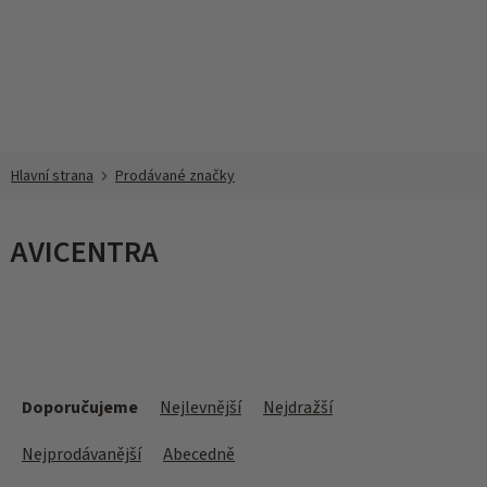
Přejít
na
obsah
Prodávané značky
AVICENTRA
Ř
a
Doporučujeme
Nejlevnější
Nejdražší
z
e
Nejprodávanější
Abecedně
n