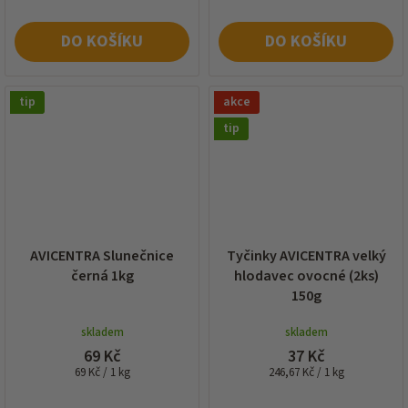
DO KOŠÍKU
DO KOŠÍKU
tip
akce
tip
AVICENTRA Slunečnice
Tyčinky AVICENTRA velký
černá 1kg
hlodavec ovocné (2ks)
150g
skladem
skladem
69 Kč
37 Kč
Měrná
Měrná
69 Kč / 1 kg
246,67 Kč / 1 kg
cena:
cena: