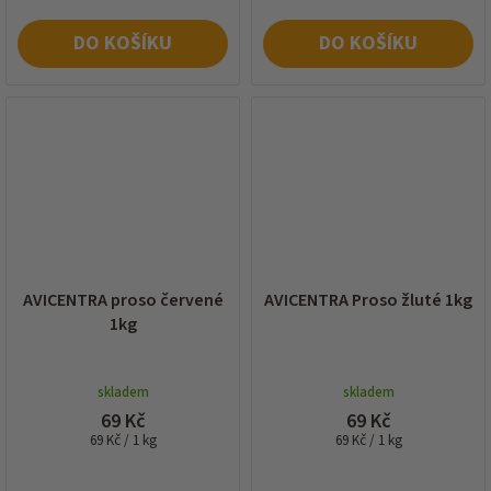
DO KOŠÍKU
DO KOŠÍKU
AVICENTRA proso červené
AVICENTRA Proso žluté 1kg
1kg
skladem
skladem
69 Kč
69 Kč
Měrná
Měrná
69 Kč / 1 kg
69 Kč / 1 kg
cena:
cena: