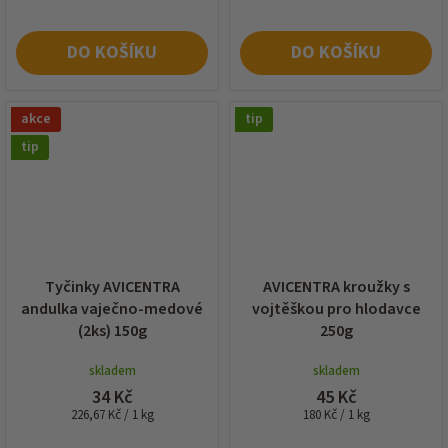
DO KOŠÍKU
DO KOŠÍKU
akce
tip
tip
Tyčinky AVICENTRA
AVICENTRA kroužky s
andulka vaječno-medové
vojtěškou pro hlodavce
(2ks) 150g
250g
skladem
skladem
34 Kč
45 Kč
Měrná
Měrná
226,67 Kč / 1 kg
180 Kč / 1 kg
cena:
cena: