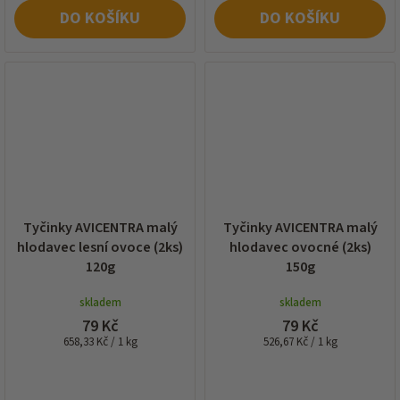
DO KOŠÍKU
DO KOŠÍKU
Tyčinky AVICENTRA malý
Tyčinky AVICENTRA malý
hlodavec lesní ovoce (2ks)
hlodavec ovocné (2ks)
120g
150g
skladem
skladem
79 Kč
79 Kč
Měrná
Měrná
658,33 Kč / 1 kg
526,67 Kč / 1 kg
cena:
cena: