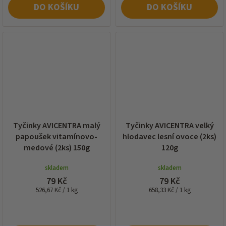
DO KOŠÍKU
DO KOŠÍKU
Tyčinky AVICENTRA malý
Tyčinky AVICENTRA velký
papoušek vitamínovo-
hlodavec lesní ovoce (2ks)
medové (2ks) 150g
120g
skladem
skladem
79 Kč
79 Kč
Měrná
Měrná
526,67 Kč / 1 kg
658,33 Kč / 1 kg
cena:
cena: