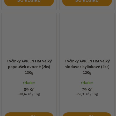
DO KOŠÍKU
DO KOŠÍKU
Tyčinky AVICENTRA velký
Tyčinky AVICENTRA velký
papoušek ovocné (2ks)
hlodavec bylinkové (2ks)
130g
120g
skladem
skladem
89 Kč
79 Kč
Měrná
Měrná
684,62 Kč / 1 kg
658,33 Kč / 1 kg
cena:
cena: