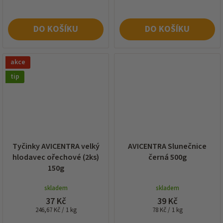
DO KOŠÍKU
DO KOŠÍKU
akce
tip
Tyčinky AVICENTRA velký
AVICENTRA Slunečnice
hlodavec ořechové (2ks)
černá 500g
150g
skladem
skladem
37 Kč
39 Kč
Měrná
Měrná
246,67 Kč / 1 kg
78 Kč / 1 kg
cena:
cena: