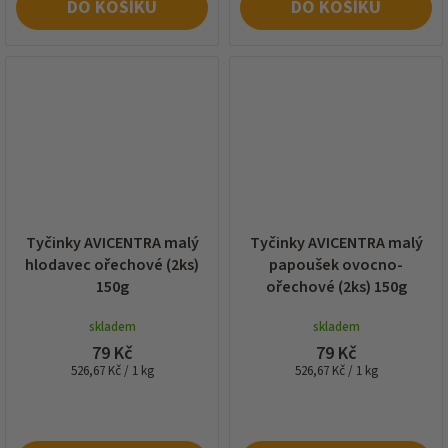
DO KOŠÍKU
DO KOŠÍKU
Tyčinky AVICENTRA malý
Tyčinky AVICENTRA malý
hlodavec ořechové (2ks)
papoušek ovocno-
150g
ořechové (2ks) 150g
skladem
skladem
79 Kč
79 Kč
Měrná
Měrná
526,67 Kč / 1 kg
526,67 Kč / 1 kg
cena:
cena: