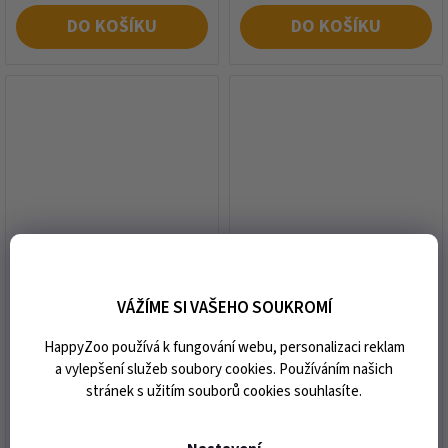
DO KOŠÍKU
DO KOŠÍKU
Tyčinky AVICENTRA velký
Tyčinky AVICENTRA
hlodavec zeleninové (2ks)
andulka ovocné (2ks) 150g
150g
VÁŽÍME SI VAŠEHO SOUKROMÍ
HappyZoo používá k fungování webu, personalizaci reklam
skladem
skladem
a vylepšení služeb soubory cookies. Používáním našich
79 Kč
75 Kč
Měrná
Měrná
stránek s užitím souborů cookies souhlasíte.
526,67 Kč / 1 kg
500 Kč / 1 kg
cena:
cena: