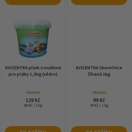
AVICENTRA písek s mušlemi
AVICENTRA Slunečnice
pro ptáky 1,5kg (vědro)
žíhaná 1kg
skladem
skladem
129 Kč
99 Kč
Měrná
Měrná
86 Kč / 1 kg
99 Kč / 1 kg
cena:
cena: