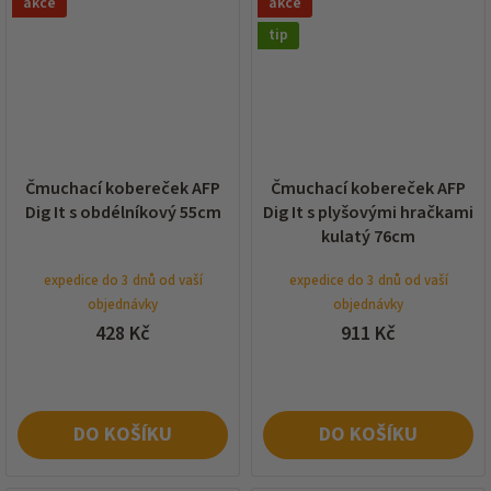
akce
akce
tip
Čmuchací kobereček AFP
Čmuchací kobereček AFP
Dig It s obdélníkový 55cm
Dig It s plyšovými hračkami
kulatý 76cm
expedice do 3 dnů od vaší
expedice do 3 dnů od vaší
objednávky
objednávky
428 Kč
911 Kč
DO KOŠÍKU
DO KOŠÍKU