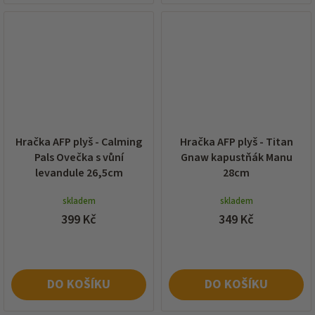
Hračka AFP plyš - Calming
Hračka AFP plyš - Titan
Pals Ovečka s vůní
Gnaw kapustňák Manu
levandule 26,5cm
28cm
skladem
skladem
399 Kč
349 Kč
DO KOŠÍKU
DO KOŠÍKU