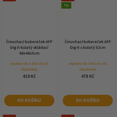
tip
Čmuchací kobereček AFP
Čmuchací kobereček AFP
Dig It kulatý skládací
Dig It s kulatý 52cm
48x48x5cm
expedice do 3 dnů od vaší
expedice do 3 dnů od vaší
objednávky
objednávky
419 Kč
478 Kč
DO KOŠÍKU
DO KOŠÍKU