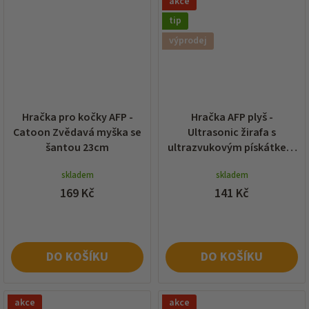
akce
tip
výprodej
Hračka pro kočky AFP -
Hračka AFP plyš -
Catoon Zvědavá myška se
Ultrasonic žirafa s
šantou 23cm
ultrazvukovým pískátkem
23,5cm (DOPRODEJ)
skladem
skladem
169 Kč
141 Kč
DO KOŠÍKU
DO KOŠÍKU
akce
akce