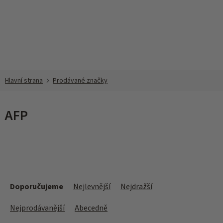
Přejít
na
obsah
Prodávané značky
AFP
Ř
a
Doporučujeme
Nejlevnější
Nejdražší
z
e
Nejprodávanější
Abecedně
n