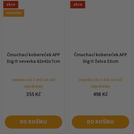
akce
akce
novinka
Čmuchací kobereček AFP
Čmuchací kobereček AFP
Dig It veverka 62x42x7cm
Dig It želva 53cm
expedice do 3 dnů od vaší
expedice do 3 dnů od vaší
objednávky
objednávky
355 Kč
498 Kč
DO KOŠÍKU
DO KOŠÍKU