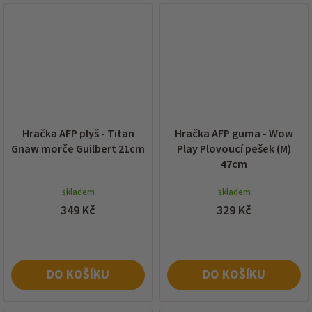
Hračka AFP plyš - Titan
Hračka AFP guma - Wow
Gnaw morče Guilbert 21cm
Play Plovoucí pešek (M)
47cm
skladem
skladem
349 Kč
329 Kč
DO KOŠÍKU
DO KOŠÍKU