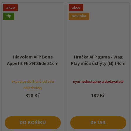
akce
akce
tip
novinka
Hlavolam AFP Bone
Hračka AFP guma - Wag
Appetit Flip’N’Slide 31cm
Play míč s úchyty (M) 14cm
expedice do 3 dnů od vaší
nyní nedostupné u dodavatele
objednávky
328 Kč
182 Kč
DO KOŠÍKU
DETAIL