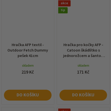
akce
tip
Hračka AFP textil -
Hračka pro kočky AFP -
Outdoor Fetch Dummy
Catoon škádlítko s
pešek 41cm
jednorožcem a šantou
2,5x13,5x137cm
skladem
skladem
219 Kč
171 Kč
DO KOŠÍKU
DO KOŠÍKU