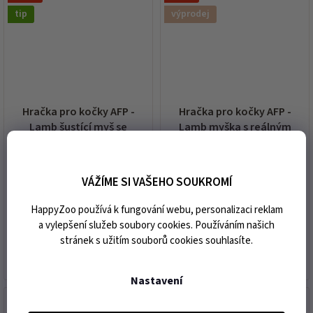
tip
výprodej
Hračka pro kočky AFP -
Hračka pro kočky AFP -
Lamb šustící myš se
Lamb myška s reálným
šantou 19cm (MIX BAREV)
zvukem a šantou 7cm (MIX
BAREV) (DOPRODEJ)
skladem
skladem
VÁŽÍME SI VAŠEHO SOUKROMÍ
133 Kč
61 Kč
HappyZoo používá k fungování webu, personalizaci reklam
a vylepšení služeb soubory cookies. Používáním našich
stránek s užitím souborů cookies souhlasíte.
DO KOŠÍKU
DO KOŠÍKU
Nastavení
akce
akce