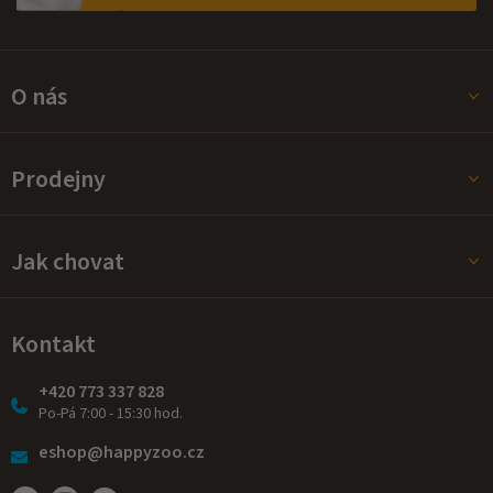
s
u
O nás
Prodejny
Jak chovat
Kontakt
+420 773 337 828
Po-Pá 7:00 - 15:30 hod.
eshop@happyzoo.cz