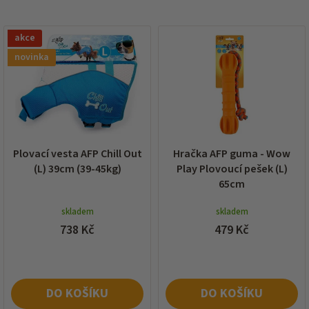
í
p
V
r
akce
ý
o
p
novinka
d
i
u
s
k
p
t
r
ů
o
d
Plovací vesta AFP Chill Out
Hračka AFP guma - Wow
u
(L) 39cm (39-45kg)
Play Plovoucí pešek (L)
k
65cm
t
ů
skladem
skladem
738 Kč
479 Kč
DO KOŠÍKU
DO KOŠÍKU