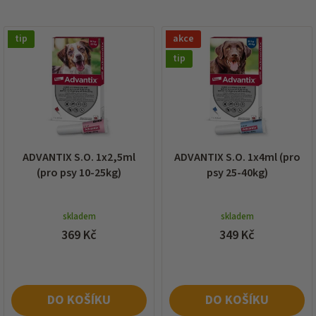
í
p
V
r
tip
akce
ý
o
p
tip
d
i
u
s
k
p
t
r
ů
o
d
ADVANTIX S.O. 1x2,5ml
ADVANTIX S.O. 1x4ml (pro
u
(pro psy 10-25kg)
psy 25-40kg)
k
t
ů
skladem
skladem
369 Kč
349 Kč
DO KOŠÍKU
DO KOŠÍKU