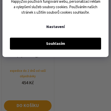
HappyZoo používá k fungování webu, personalizaci reklam
a vylepšení služeb soubory cookies. Používáním našich
akce
stránek s užitím souborů cookies souhlasíte.
Nastavení
Souhlasím
ADVANTIX S.O. 1x6ml (pro
psy 40-60kg)
expedice do 2 dnů od vaší
objednávky
454 Kč
DO KOŠÍKU