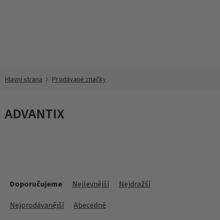
Přejít
na
obsah
Prodávané značky
ADVANTIX
Ř
a
Doporučujeme
Nejlevnější
Nejdražší
z
e
Nejprodávanější
Abecedně
n