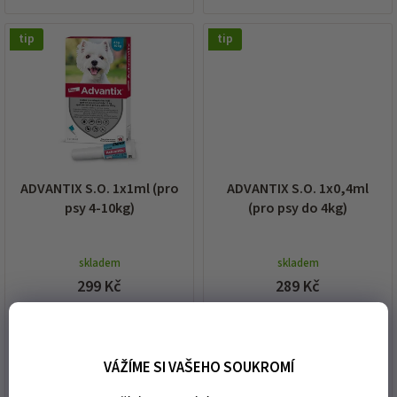
tip
tip
ADVANTIX S.O. 1x1ml (pro
ADVANTIX S.O. 1x0,4ml
psy 4-10kg)
(pro psy do 4kg)
skladem
skladem
299 Kč
289 Kč
DO KOŠÍKU
DO KOŠÍKU
VÁŽÍME SI VAŠEHO SOUKROMÍ