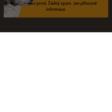
vědět jako první.
Žádný spam. Jen přínosné
informace.
O nás
Prodejny
Jak chovat
Kontakt
+420 773 337 828
Po-Pá 7:00 - 15:30 hod.