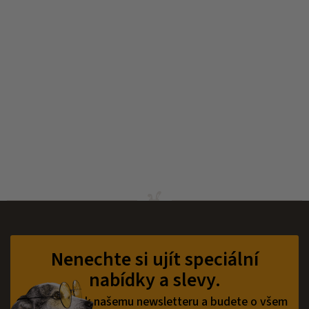
Z
á
p
Nenechte si ujít speciální
a
nabídky a slevy.
t
í
Přihlaste se k našemu newsletteru a budete o všem