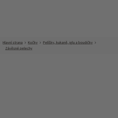
Přejít
na
obsah
Kočky
Pelíšky, kukaně, iglu a boudičky
Závěsné pelechy