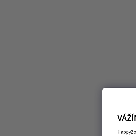
VÁŽÍ
HappyZoo