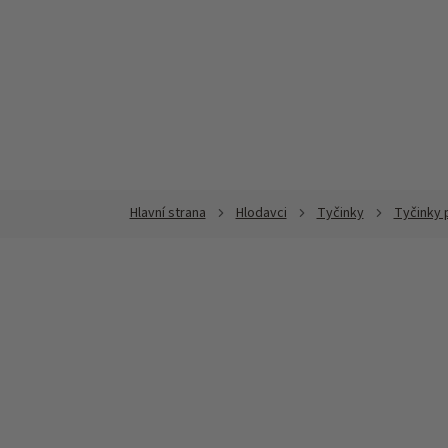
Přejít
na
obsah
Hlodavci
Tyčinky
Tyčinky p