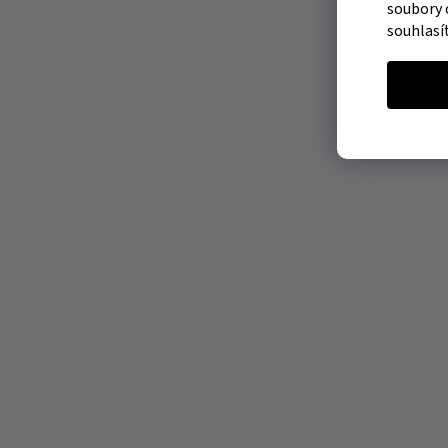
soubory 
souhlasí