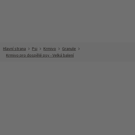
Přejít
na
obsah
Psi
Krmivo
Granule
Krmivo pro dospělé psy - Velká balení