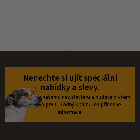
Z
á
p
Nenechte si ujít speciální
a
nabídky a slevy.
t
í
Přihlaste se k našemu newsletteru a budete o všem
vědět jako první.
Žádný spam. Jen přínosné
informace.