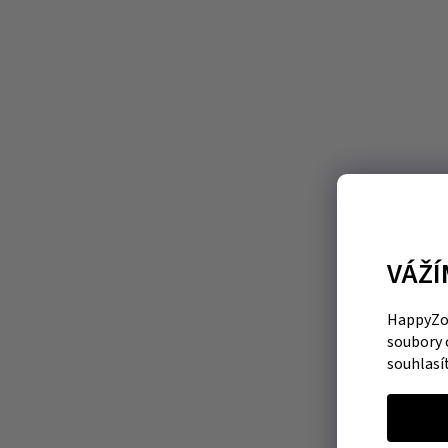
VÁŽÍ
HappyZoo
soubory 
souhlasí