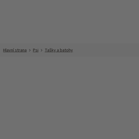
Přejít
na
obsah
Psi
Tašky a batohy