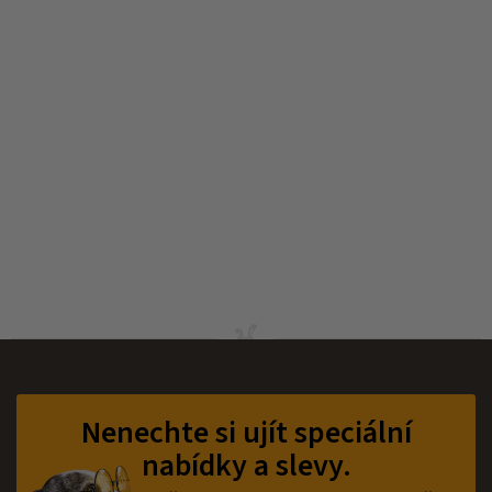
Z
á
p
Nenechte si ujít speciální
a
nabídky a slevy.
t