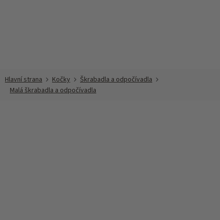
Přejít
na
obsah
Kočky
Škrabadla a odpočívadla
Malá škrabadla a odpočívadla