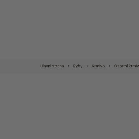
Přejít
na
obsah
Ryby
Krmivo
Ostatní krmi