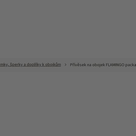
ámky, šperky a doplňky k obojkům
Přívěsek na obojek FLAMINGO packa 