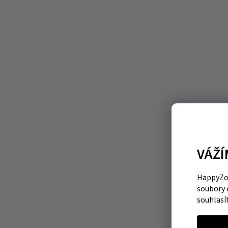
VÁŽÍ
HappyZoo
soubory 
souhlasí