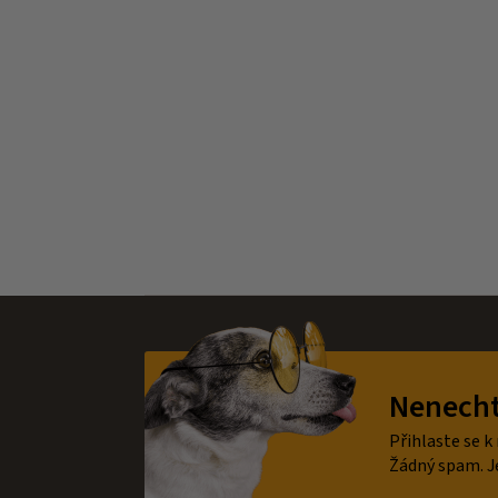
Z
á
Nenechte
p
a
Přihlaste se k
t
Žádný spam. J
í