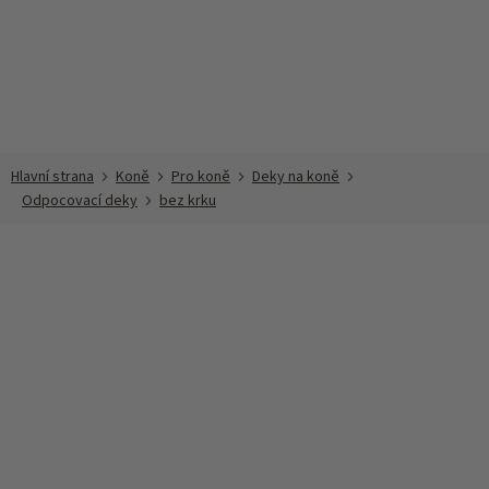
Přejít
na
obsah
Koně
Pro koně
Deky na koně
Odpocovací deky
bez krku