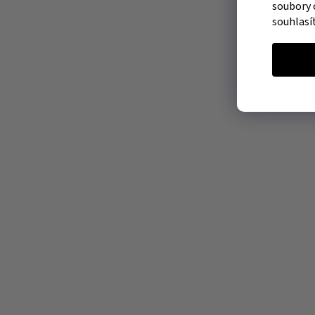
soubory 
souhlasí