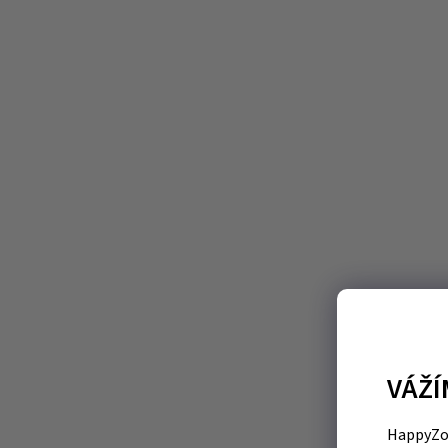
VÁŽÍ
HappyZoo