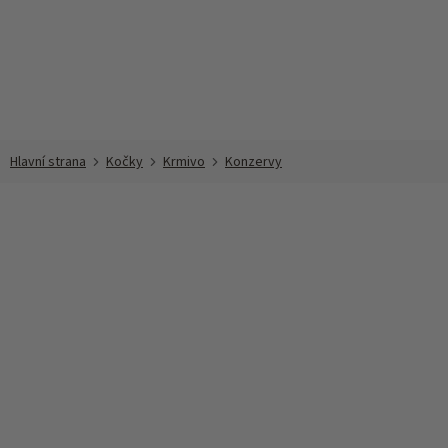
Přejít
na
obsah
Kočky
Krmivo
Konzervy