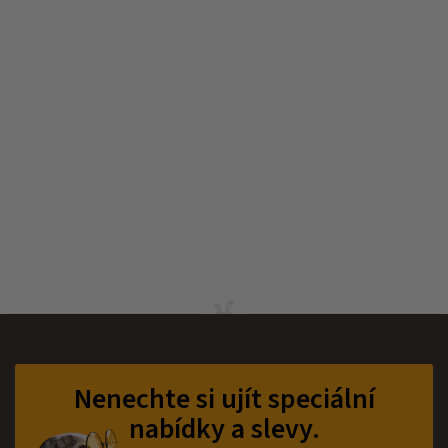
Z
á
p
Nenechte si ujít speciální
a
nabídky a slevy.
t