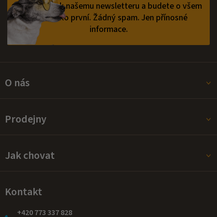
í
Přihlaste se k našemu newsletteru a budete o všem
vědět jako první.
Žádný spam. Jen přínosné
informace.
O nás
Prodejny
Jak chovat
Kontakt
+420 773 337 828