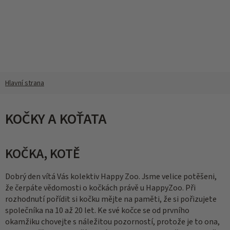
Přejít
na
obsah
KOČKY A KOŤATA
KOČKA, KOTĚ
Dobrý den vítá Vás kolektiv Happy Zoo. Jsme velice potěšeni,
že čerpáte vědomosti o kočkách právě u HappyZoo. Při
rozhodnutí pořídit si kočku mějte na paměti, že si pořizujete
společníka na 10 až 20 let. Ke své kočce se od prvního
okamžiku chovejte s náležitou pozorností, protože je to ona,