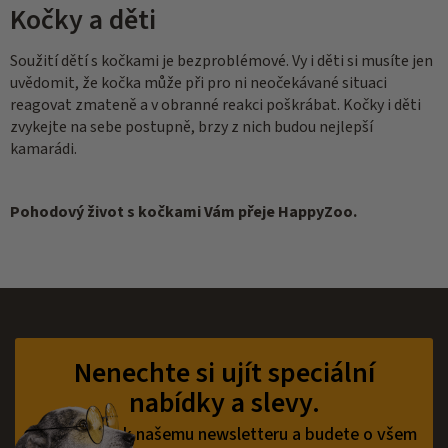
Kočky a děti
Soužití dětí s kočkami je bezproblémové. Vy i děti si musíte jen
uvědomit, že kočka může při pro ni neočekávané situaci
reagovat zmateně a v obranné reakci poškrábat. Kočky i děti
zvykejte na sebe postupně, brzy z nich budou nejlepší
kamarádi.
Pohodový život s kočkami Vám přeje HappyZoo.
Z
á
p
Nenechte si ujít speciální
a
nabídky a slevy.
t
í
Přihlaste se k našemu newsletteru a budete o všem