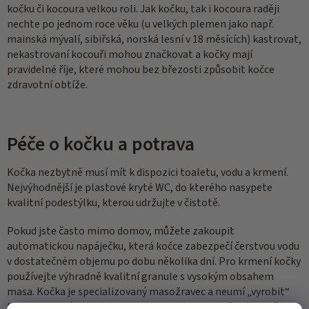
kočku či kocoura velkou roli. Jak kočku, tak i kocoura raději
nechte po jednom roce věku (u velkých plemen jako např.
mainská mývalí, sibiřská, norská lesní v 18 měsících) kastrovat,
nekastrovaní kocouři mohou značkovat a kočky mají
pravidelné říje, které mohou bez březosti způsobit kočce
zdravotní obtíže.
Péče o kočku a potrava
Kočka nezbytně musí mít k dispozici toaletu, vodu a krmení.
Nejvýhodnější je plastové kryté WC, do kterého nasypete
kvalitní podestýlku, kterou udržujte v čistotě.
Pokud jste často mimo domov, můžete zakoupit
automatickou napáječku, která kočce zabezpečí čerstvou vodu
v dostatečném objemu po dobu několika dní. Pro krmení kočky
používejte výhradně kvalitní granule s vysokým obsahem
masa. Kočka je specializovaný masožravec a neumí „vyrobit“
taurin, vitamín A ani kyselinu arachidonovou, k životu je však