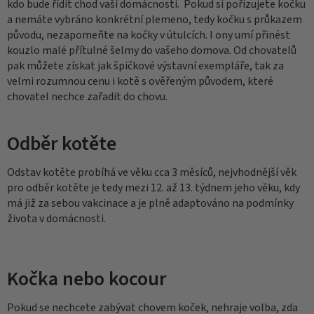
kdo bude řídit chod vaší domácnosti. Pokud si pořizujete kočku
a nemáte vybráno konkrétní plemeno, tedy kočku s průkazem
původu, nezapomeňte na kočky v útulcích. I ony umí přinést
kouzlo malé přítulné šelmy do vašeho domova. Od chovatelů
pak můžete získat jak špičkové výstavní exempláře, tak za
velmi rozumnou cenu i kotě s ověřeným původem, které
chovatel nechce zařadit do chovu.
Odběr kotěte
Odstav kotěte probíhá ve věku cca 3 měsíců, nejvhodnější věk
pro odběr kotěte je tedy mezi 12. až 13. týdnem jeho věku, kdy
má již za sebou vakcinace a je plně adaptováno na podmínky
života v domácnosti.
Kočka nebo kocour
Pokud se nechcete zabývat chovem koček, nehraje volba, zda