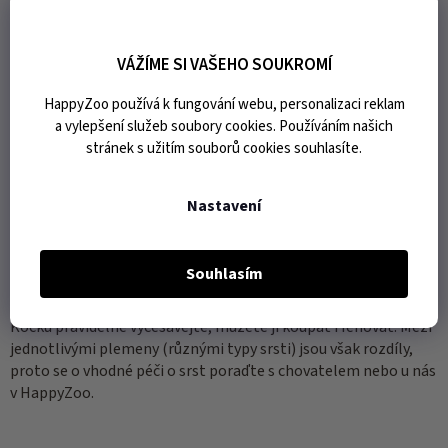
nezbytně potřebuje a v levných krmivech je nenajdete v
dostatečném množství nebo vůbec. Doplňkové krmivo pak
tvoří maso, konzervy a pamlsky. Jedna kočka zkrmí cca 1,5 – 2
VÁŽÍME SI VAŠEHO SOUKROMÍ
kg kvalitních granulí měsíčně, takže i při koupi těch
HappyZoo používá k fungování webu, personalizaci reklam
nejdražších značek granulí výdaj nezasáhne citelně do
a vylepšení služeb soubory cookies. Používáním našich
rodinného rozpočtu. Kvalitním krmením předejdete možným
stránek s užitím souborů cookies souhlasíte.
zdravotním problémům své kočky a tím i nemalým výdajům za
veterinární péči.
Nastavení
Pro pohodové soužití s kočkou jí pořiďte škrabadlo, pelíšek a
hračky. Kočka sice dost času prospí, má však ohromnou zásobu
energie a je vhodnější, když ji „vybije“ na něčem jiném, než je
Souhlasím
vaše oblíbené křeslo.
Kočku pravidelně vyčesávejte, můžete ji koupat i fénovat. Mezi
jednotlivými plemeny (různými typy srsti) jsou však rozdíly,
proto se o vhodné péči o srst poraďte s chovatelem nebo u nás
v HappyZoo.