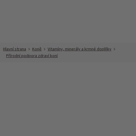
Přejít
na
obsah
Koně
Vitamíny, minerály a krmné doplňky
Přírodní podpora zdraví koní