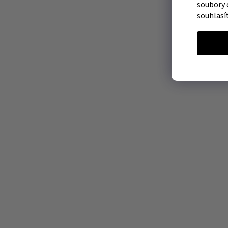
soubory 
souhlasí