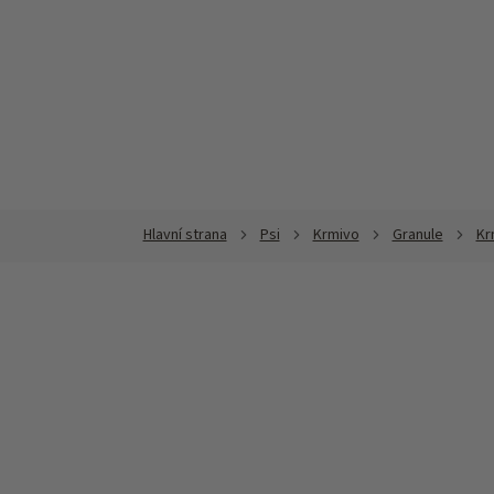
Přejít
na
obsah
Psi
Krmivo
Granule
Kr