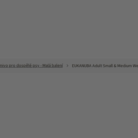
mivo pro dospělé psy - Malá balení
EUKANUBA Adult Small & Medium Wei