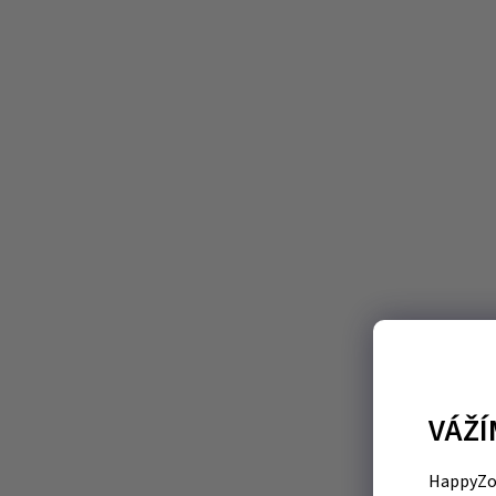
VÁŽÍ
HappyZoo