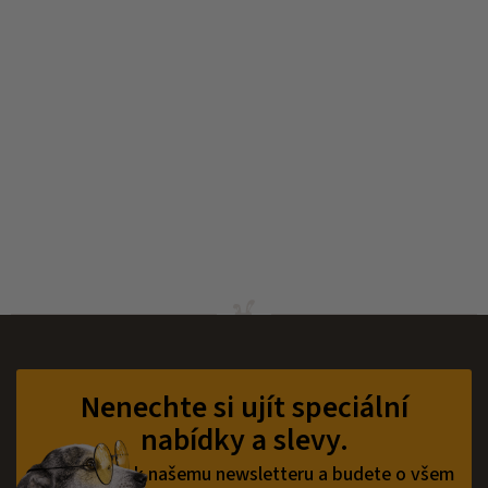
Z
á
p
Nenechte si ujít speciální
a
nabídky a slevy.
t
í
Přihlaste se k našemu newsletteru a budete o všem