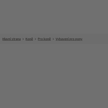
Přejít
na
obsah
Koně
Pro koně
Vybavení pro pony