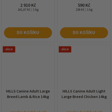
2 910 Kč
590 Kč
Měrná
Měrná
161,67 Kč / 1 kg
236 Kč / 1 kg
cena:
cena:
DO KOŠÍKU
DO KOŠÍKU
akce
akce
HILLS Canine Adult Large
HILLS Canine Adult Light
Breed Lamb & Rice 14kg
Large Breed Chicken 14kg