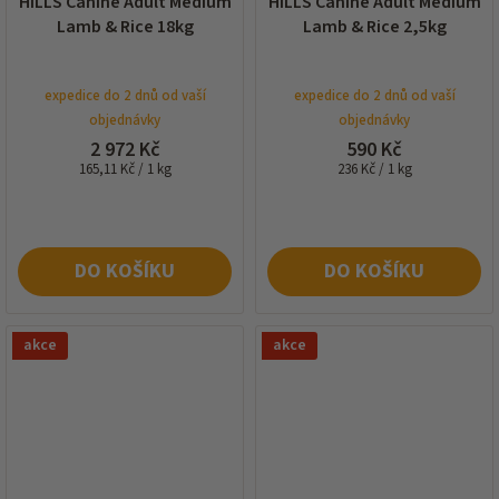
HILLS Canine Adult Medium
HILLS Canine Adult Medium
Lamb & Rice 18kg
Lamb & Rice 2,5kg
expedice do 2 dnů od vaší
expedice do 2 dnů od vaší
objednávky
objednávky
2 972 Kč
590 Kč
Měrná
Měrná
165,11 Kč / 1 kg
236 Kč / 1 kg
cena:
cena:
DO KOŠÍKU
DO KOŠÍKU
akce
akce