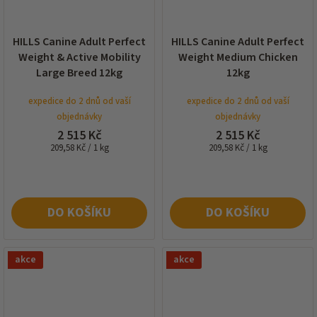
HILLS Canine Adult Perfect
HILLS Canine Adult Perfect
Weight & Active Mobility
Weight Medium Chicken
Large Breed 12kg
12kg
expedice do 2 dnů od vaší
expedice do 2 dnů od vaší
objednávky
objednávky
2 515 Kč
2 515 Kč
Měrná
Měrná
209,58 Kč / 1 kg
209,58 Kč / 1 kg
cena:
cena:
DO KOŠÍKU
DO KOŠÍKU
akce
akce