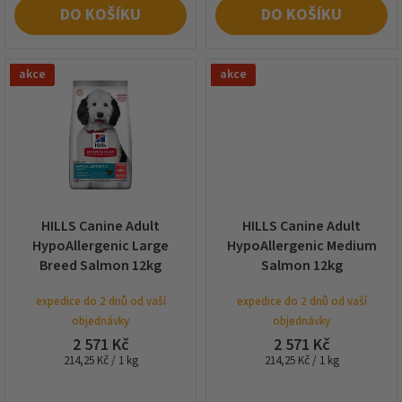
DO KOŠÍKU
DO KOŠÍKU
akce
akce
HILLS Canine Adult
HILLS Canine Adult
HypoAllergenic Large
HypoAllergenic Medium
Breed Salmon 12kg
Salmon 12kg
expedice do 2 dnů od vaší
expedice do 2 dnů od vaší
objednávky
objednávky
2 571 Kč
2 571 Kč
Měrná
Měrná
214,25 Kč / 1 kg
214,25 Kč / 1 kg
cena:
cena: