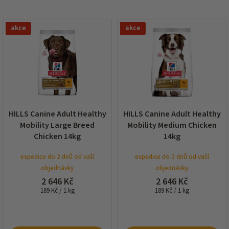
í
p
V
r
akce
akce
ý
o
p
d
i
u
s
k
p
t
r
ů
o
d
HILLS Canine Adult Healthy
HILLS Canine Adult Healthy
u
Mobility Large Breed
Mobility Medium Chicken
k
Chicken 14kg
14kg
t
ů
expedice do 2 dnů od vaší
expedice do 2 dnů od vaší
objednávky
objednávky
2 646 Kč
2 646 Kč
Měrná
Měrná
189 Kč / 1 kg
189 Kč / 1 kg
cena:
cena: