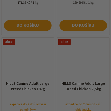
Měrná
Měrná
171,36 Kč / 1 kg
169,79 Kč / 1 kg
cena:
cena:
DO KOŠÍKU
DO KOŠÍKU
akce
akce
HILLS Canine Adult Large
HILLS Canine Adult Large
Breed Chicken 18kg
Breed Chicken 2,5kg
expedice do 2 dnů od vaší
expedice do 2 dnů od vaší
objednávky
objednávky