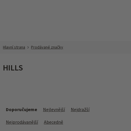
Přejít
na
obsah
Prodávané značky
HILLS
Ř
a
Doporučujeme
Nejlevnější
Nejdražší
z
e
Nejprodávanější
Abecedně
n