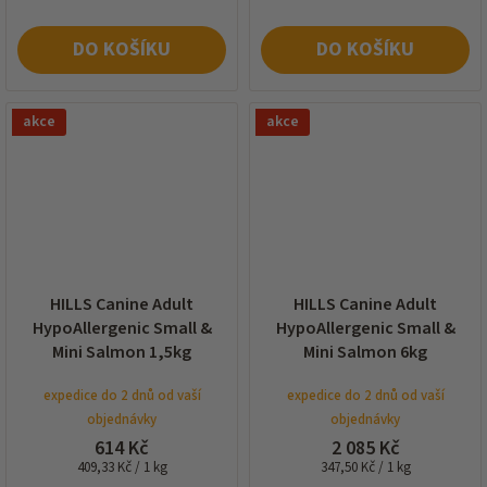
DO KOŠÍKU
DO KOŠÍKU
akce
akce
HILLS Canine Adult
HILLS Canine Adult
HypoAllergenic Small &
HypoAllergenic Small &
Mini Salmon 1,5kg
Mini Salmon 6kg
expedice do 2 dnů od vaší
expedice do 2 dnů od vaší
objednávky
objednávky
614 Kč
2 085 Kč
Měrná
Měrná
409,33 Kč / 1 kg
347,50 Kč / 1 kg
cena:
cena: