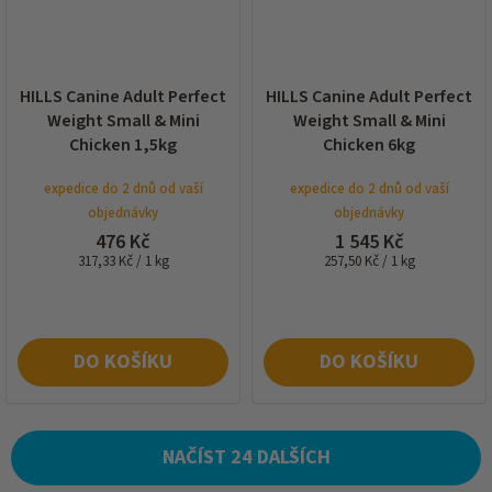
HILLS Canine Adult Perfect
HILLS Canine Adult Perfect
Weight Small & Mini
Weight Small & Mini
Chicken 1,5kg
Chicken 6kg
expedice do 2 dnů od vaší
expedice do 2 dnů od vaší
objednávky
objednávky
476 Kč
1 545 Kč
Měrná
Měrná
317,33 Kč / 1 kg
257,50 Kč / 1 kg
cena:
cena:
DO KOŠÍKU
DO KOŠÍKU
NAČÍST 24 DALŠÍCH