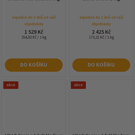
expedice do 2 dnů od vaší
expedice do 2 dnů od vaší
objednávky
objednávky
1 529 Kč
2 425 Kč
Měrná
Měrná
254,83 Kč / 1 kg
173,21 Kč / 1 kg
cena:
cena:
DO KOŠÍKU
DO KOŠÍKU
akce
akce