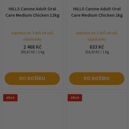
HILLS Canine Adult Oral
HILLS Canine Adult Oral
Care Medium Chicken 12kg
Care Medium Chicken 2kg
expedice do 2 dnů od vaší
expedice do 2 dnů od vaší
objednávky
objednávky
2 468 Kč
633 Kč
Měrná
Měrná
205,67 Kč / 1 kg
316,50 Kč / 1 kg
cena:
cena:
DO KOŠÍKU
DO KOŠÍKU
akce
akce