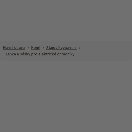
Přejít
na
obsah
Koně
Stájové vybavení
Lanka a pásky pro elektrické ohradníky