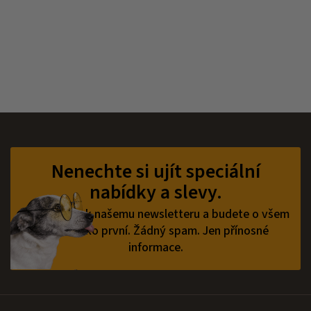
Z
á
p
Nenechte si ujít speciální
a
nabídky a slevy.
t
í
Přihlaste se k našemu newsletteru a budete o všem
vědět jako první.
Žádný spam. Jen přínosné
informace.