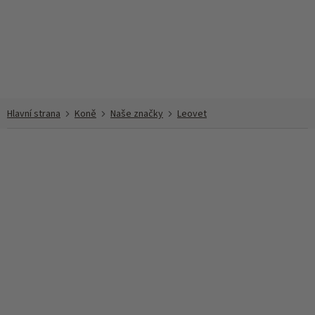
Přejít
na
obsah
Koně
Naše značky
Leovet