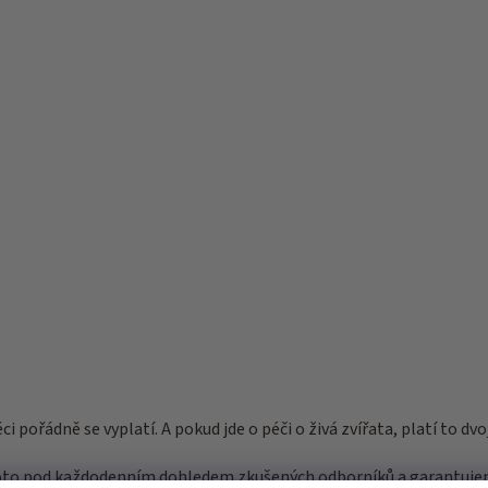
 pořádně se vyplatí. A pokud jde o péči o živá zvířata, platí to dv
roto pod každodenním dohledem zkušených odborníků a garantujem