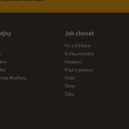
ejny
Jak chovat
Psi a štěňata
e
Kočky a koťata
akov
Hlodavci
tec
Plazi a pavouci
stika Modřany
Ptáci
Želvy
Žáby