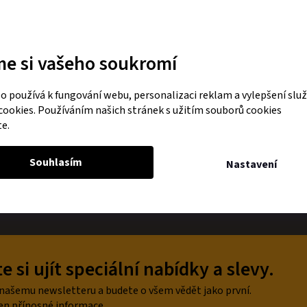
stejně dobře, připravili jsme pro Vás krátké „návody“ k jejich chov
é dotazy Vám na prodejně rádi zodpovíme.
me si vašeho soukromí
 používá k fungování webu, personalizaci reklam a vylepšení slu
cookies. Používáním našich stránek s užitím souborů cookies
te.
Souhlasím
Nastavení
 si ujít speciální nabídky a slevy.
 našemu newsletteru a budete o všem vědět jako první.
en přínosné informace.