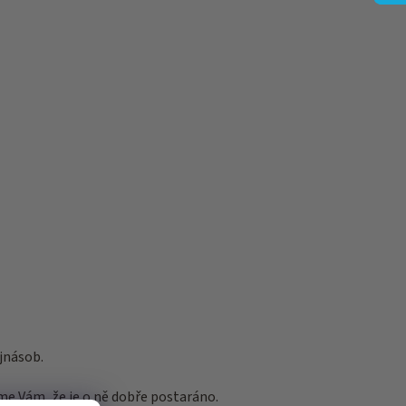
ojnásob.
e Vám, že je o ně dobře postaráno.