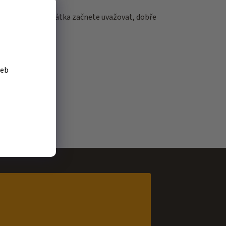
u. Než o koupi zvířátka začnete uvažovat, dobře
žeb