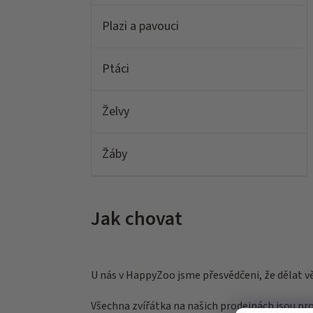
ů
Plazi a pavouci
Ptáci
Želvy
Žáby
Jak chovat
U nás v HappyZoo jsme přesvědčeni, že dělat věci
Všechna zvířátka na našich prodejnách jsou p