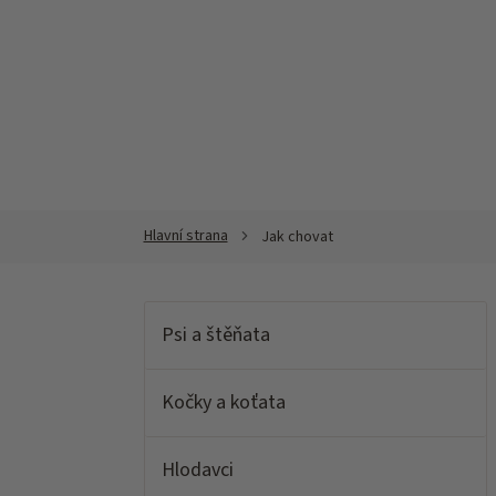
Přejít
na
obsah
Jak chovat
V
ý
p
Psi a štěňata
i
s
č
Kočky a koťata
l
á
n
Hlodavci
k