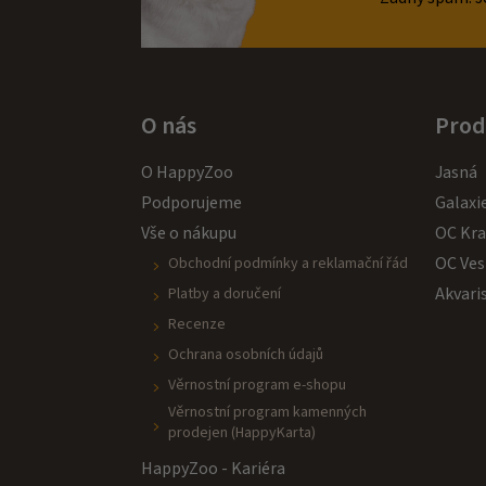
i
í
s
u
O nás
Prod
O HappyZoo
Jasná
Podporujeme
Galaxi
Vše o nákupu
OC Kr
OC Ves
Obchodní podmínky a reklamační řád
Akvari
Platby a doručení
Recenze
Ochrana osobních údajů
Věrnostní program e-shopu
Věrnostní program kamenných
prodejen (HappyKarta)
HappyZoo - Kariéra