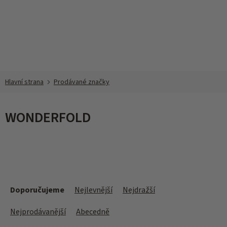
Přejít
na
obsah
Prodávané značky
WONDERFOLD
Ř
a
Doporučujeme
Nejlevnější
Nejdražší
z
e
Nejprodávanější
Abecedně
n