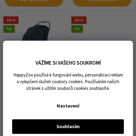
akce
akce
tip
tip
VÁŽÍME SI VAŠEHO SOUKROMÍ
Kočárek pro psy a kočky
Kočárek/vozík
HappyZoo používá k fungování webu, personalizaci reklam
WONDERFOLD PFL Black
WONDERFOLD W4 Luxe
a vylepšení služeb soubory cookies. Používáním našich
(do max 45kg)
Volcano Black pro 4 děti
stránek s užitím souborů cookies souhlasíte.
expedice do 3 dnů od vaší
expedice do 3 dnů od vaší
objednávky
objednávky
Nastavení
10 330 Kč
35 867 Kč
Souhlasím