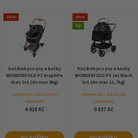
í
p
V
r
akce
akce
ý
o
p
tip
d
i
u
s
k
p
t
r
ů
o
d
Kočárek pro psy a kočky
Kočárek pro psy a kočky
u
WONDERFOLD P2 Graphite
WONDERFOLD P3 Jet Black
k
Grey 3v1 (do max 9kg)
2v1 (do max 22,7kg)
t
ů
expedice do 3 dnů od vaší
expedice do 3 dnů od vaší
objednávky
objednávky
4 918 Kč
9 837 Kč
DO KOŠÍKU
DO KOŠÍKU