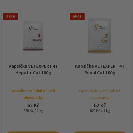
í
p
V
r
akce
akce
ý
o
p
d
i
u
s
k
p
t
r
ů
o
d
Kapsička VETEXPERT 4T
Kapsička VETEXPERT 4T
u
Hepatic Cat 100g
Renal Cat 100g
k
t
ů
expedice do 2 dnů od vaší
expedice do 2 dnů od vaší
objednávky
objednávky
62 Kč
62 Kč
Měrná
Měrná
620 Kč / 1 kg
620 Kč / 1 kg
cena:
cena: