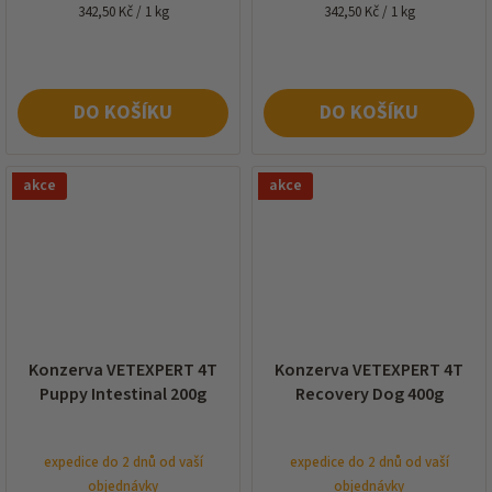
Měrná
Měrná
342,50 Kč / 1 kg
342,50 Kč / 1 kg
cena:
cena:
DO KOŠÍKU
DO KOŠÍKU
akce
akce
Konzerva VETEXPERT 4T
Konzerva VETEXPERT 4T
Puppy Intestinal 200g
Recovery Dog 400g
expedice do 2 dnů od vaší
expedice do 2 dnů od vaší
objednávky
objednávky