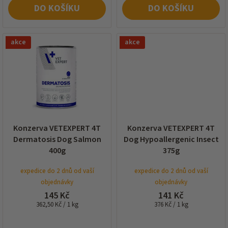
DO KOŠÍKU
DO KOŠÍKU
akce
akce
Konzerva VETEXPERT 4T
Konzerva VETEXPERT 4T
Dermatosis Dog Salmon
Dog Hypoallergenic Insect
400g
375g
expedice do 2 dnů od vaší
expedice do 2 dnů od vaší
objednávky
objednávky
145 Kč
141 Kč
Měrná
Měrná
362,50 Kč / 1 kg
376 Kč / 1 kg
cena:
cena: