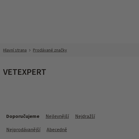
Přejít
na
obsah
Prodávané značky
VETEXPERT
Ř
a
Doporučujeme
Nejlevnější
Nejdražší
z
e
Nejprodávanější
Abecedně
n