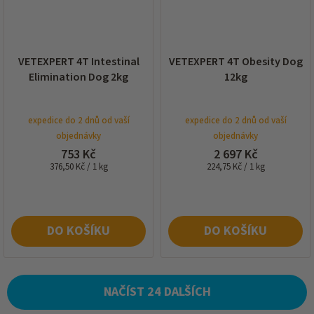
VETEXPERT 4T Intestinal
VETEXPERT 4T Obesity Dog
Elimination Dog 2kg
12kg
expedice do 2 dnů od vaší
expedice do 2 dnů od vaší
objednávky
objednávky
753 Kč
2 697 Kč
Měrná
Měrná
376,50 Kč / 1 kg
224,75 Kč / 1 kg
cena:
cena:
DO KOŠÍKU
DO KOŠÍKU
NAČÍST 24 DALŠÍCH