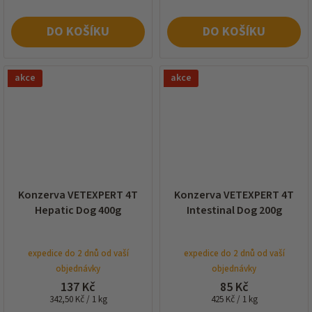
DO KOŠÍKU
DO KOŠÍKU
akce
akce
Konzerva VETEXPERT 4T
Konzerva VETEXPERT 4T
Hepatic Dog 400g
Intestinal Dog 200g
expedice do 2 dnů od vaší
expedice do 2 dnů od vaší
objednávky
objednávky
137 Kč
85 Kč
Měrná
Měrná
342,50 Kč / 1 kg
425 Kč / 1 kg
cena:
cena: