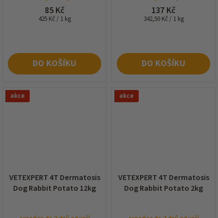
85 Kč
137 Kč
Měrná
Měrná
425 Kč / 1 kg
342,50 Kč / 1 kg
cena:
cena:
DO KOŠÍKU
DO KOŠÍKU
akce
akce
VETEXPERT 4T Dermatosis
VETEXPERT 4T Dermatosis
Dog Rabbit Potato 12kg
Dog Rabbit Potato 2kg