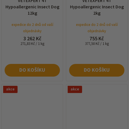
VETEXPERT 4T
VETEXPERT 4T
Hypoallergenic Insect Dog
Hypoallergenic Insect Dog
12kg
2kg
expedice do 2 dnů od vaší
expedice do 2 dnů od vaší
objednávky
objednávky
3 262 Kč
755 Kč
Měrná
Měrná
271,83 Kč / 1 kg
377,50 Kč / 1 kg
cena:
cena:
DO KOŠÍKU
DO KOŠÍKU
akce
akce