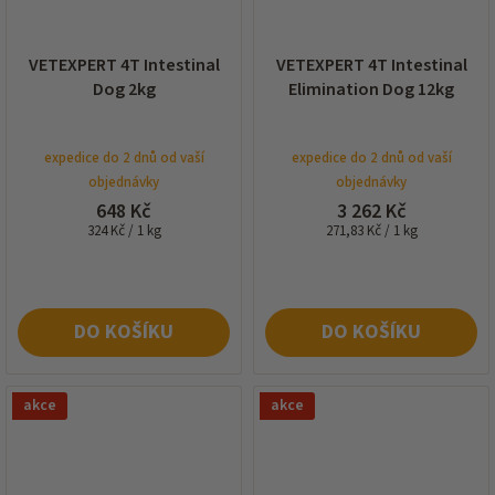
VETEXPERT 4T Intestinal
VETEXPERT 4T Intestinal
Dog 2kg
Elimination Dog 12kg
expedice do 2 dnů od vaší
expedice do 2 dnů od vaší
objednávky
objednávky
648 Kč
3 262 Kč
Měrná
Měrná
324 Kč / 1 kg
271,83 Kč / 1 kg
cena:
cena:
DO KOŠÍKU
DO KOŠÍKU
akce
akce