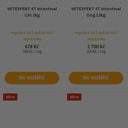
VETEXPERT 4T Intestinal
VETEXPERT 4T Intestinal
Cat 2kg
Dog 12kg
expedice do 2 dnů od vaší
expedice do 2 dnů od vaší
objednávky
objednávky
678 Kč
2 700 Kč
Měrná
Měrná
339 Kč / 1 kg
225 Kč / 1 kg
cena:
cena:
DO KOŠÍKU
DO KOŠÍKU
akce
akce