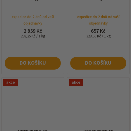
expedice do 2 dnů od vaší
expedice do 2 dnů od vaší
objednávky
objednávky
2 859 Kč
657 Kč
Měrná
Měrná
238,25 Kč / 1 kg
328,50 Kč / 1 kg
cena:
cena:
DO KOŠÍKU
DO KOŠÍKU
akce
akce