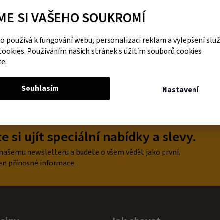
cena:
ME SI VAŠEHO SOUKROMÍ
DO KOŠÍKU
 používá k fungování webu, personalizaci reklam a vylepšení slu
cookies. Používáním našich stránek s užitím souborů cookies
te.
O
v
Souhlasím
Nastavení
l
á
d
a
 si ujít speciální nabídky a slevy.
c
í
p
 našemu newsletteru a budete o všem vědět jako první.
r
en přínosné informace.
v
k
y
v
ý
p