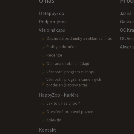
O nás
Prod
O HappyZoo
Jasná
Podporujeme
Galaxi
Vše o nákupu
OC Kr
OC Ves
Obchodní podmínky a reklamační řád
Akvari
Platby a doručení
Recenze
Ochrana osobních údajů
Věrnostní program e-shopu
Věrnostní program kamenných
prodejen (HappyKarta)
HappyZoo - Kariéra
Jak to u nás chodí?
Otevřené pracovní pozice
Kolektiv
Kontakt