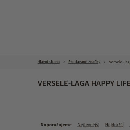
Přejít
na
obsah
Prodávané značky
Versele-Lag
VERSELE-LAGA HAPPY LIF
Ř
a
Doporučujeme
Nejlevnější
Nejdražší
z