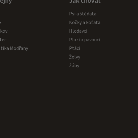
ejny
Jak chovat
i
s
Psi a štěňata
u
e
Kočky a koťata
akov
Hlodavci
tec
Plazi a pavouci
stika Modřany
Ptáci
Želvy
Žáby