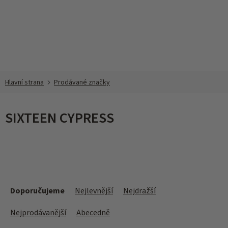
Přejít
na
obsah
Prodávané značky
SIXTEEN CYPRESS
Ř
a
Doporučujeme
Nejlevnější
Nejdražší
z
e
Nejprodávanější
Abecedně
n