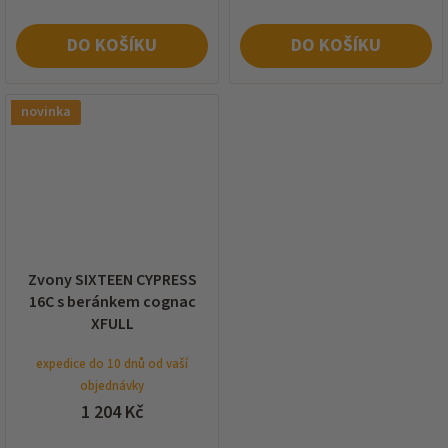
DO KOŠÍKU
DO KOŠÍKU
novinka
Zvony SIXTEEN CYPRESS
16C s beránkem cognac
XFULL
expedice do 10 dnů od vaší
objednávky
1 204 Kč