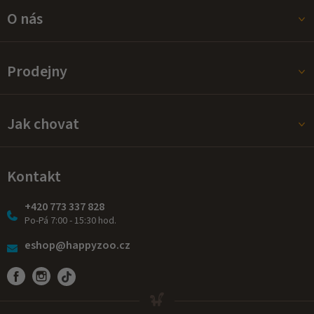
s
O nás
u
Prodejny
Jak chovat
Kontakt
+420 773 337 828
Po-Pá 7:00 - 15:30 hod.
eshop@happyzoo.cz