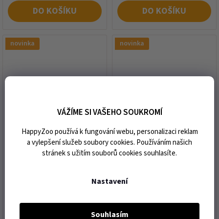
DO KOŠÍKU
DO KOŠÍKU
novinka
novinka
VÁŽÍME SI VAŠEHO SOUKROMÍ
Kamaše SIXTEEN CYPRESS
Zvony SIXTEEN CYPRESS
HappyZoo používá k fungování webu, personalizaci reklam
16C Classic cognac zadní
16C Classic cognac FULL
a vylepšení služeb soubory cookies. Používáním našich
stránek s užitím souborů cookies souhlasíte.
expedice do 10 dnů od vaší
expedice do 10 dnů od vaší
objednávky
objednávky
Nastavení
1 629 Kč
1 204 Kč
Souhlasím