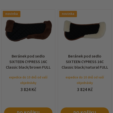
í
p
V
r
novinka
novinka
ý
o
p
d
i
u
s
k
p
t
r
ů
o
d
Beránek pod sedlo
Beránek pod sedlo
u
SIXTEEN CYPRESS 16C
SIXTEEN CYPRESS 16C
k
Classic black/brown FULL
Classic black/natural FULL
t
ů
expedice do 10 dnů od vaší
expedice do 10 dnů od vaší
objednávky
objednávky
3 824 Kč
3 824 Kč
DO KOŠÍKU
DO KOŠÍKU