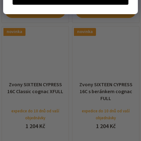
DO KOŠÍKU
DO KOŠÍKU
novinka
novinka
Zvony SIXTEEN CYPRESS
Zvony SIXTEEN CYPRESS
16C Classic cognac XFULL
16C s beránkem cognac
FULL
expedice do 10 dnů od vaší
expedice do 10 dnů od vaší
objednávky
objednávky
1 204 Kč
1 204 Kč