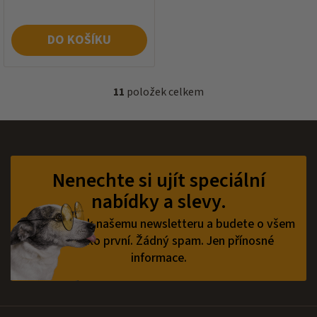
DO KOŠÍKU
11
položek celkem
O
v
l
á
Z
d
á
a
p
Nenechte si ujít speciální
c
a
í
nabídky a slevy.
t
p
í
r
Přihlaste se k našemu newsletteru a budete o všem
v
vědět jako první.
Žádný spam. Jen přínosné
k
informace.
y
v
ý
p
i