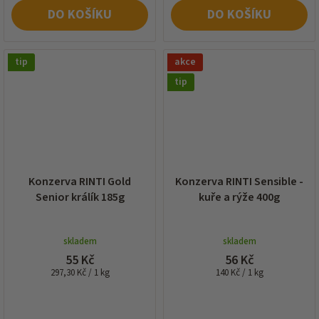
DO KOŠÍKU
DO KOŠÍKU
tip
akce
tip
Konzerva RINTI Gold
Konzerva RINTI Sensible -
Senior králík 185g
kuře a rýže 400g
skladem
skladem
55 Kč
56 Kč
Měrná
Měrná
297,30 Kč / 1 kg
140 Kč / 1 kg
cena:
cena: