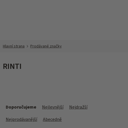
Přejít
na
obsah
Prodávané značky
RINTI
Ř
a
Doporučujeme
Nejlevnější
Nejdražší
z
e
Nejprodávanější
Abecedně
n