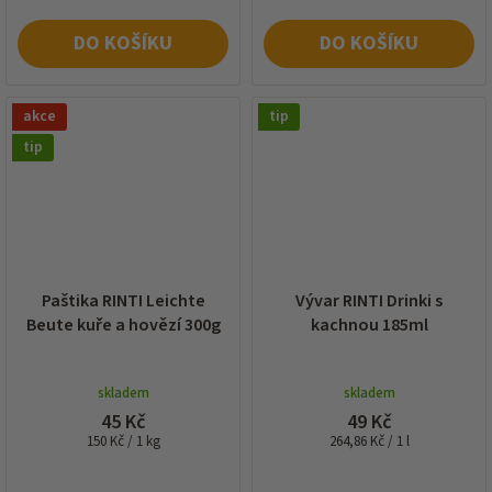
DO KOŠÍKU
DO KOŠÍKU
akce
tip
tip
Paštika RINTI Leichte
Vývar RINTI Drinki s
Beute kuře a hovězí 300g
kachnou 185ml
skladem
skladem
45 Kč
49 Kč
Měrná
Měrná
150 Kč / 1 kg
264,86 Kč / 1 l
cena:
cena: