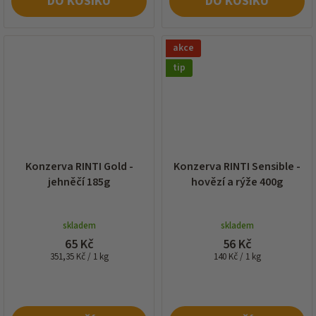
DO KOŠÍKU
DO KOŠÍKU
akce
tip
Konzerva RINTI Gold -
Konzerva RINTI Sensible -
jehněčí 185g
hovězí a rýže 400g
skladem
skladem
65 Kč
56 Kč
Měrná
Měrná
351,35 Kč / 1 kg
140 Kč / 1 kg
cena:
cena: