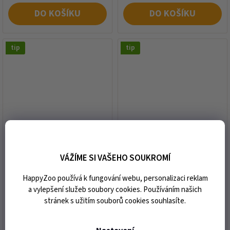
DO KOŠÍKU
DO KOŠÍKU
tip
tip
Konzerva RINTI Gold
Konzerva RINTI Gold
drůbeží srdíčka 185g
Junior kuřecí 185g
VÁŽÍME SI VAŠEHO SOUKROMÍ
HappyZoo používá k fungování webu, personalizaci reklam
skladem
skladem
a vylepšení služeb soubory cookies. Používáním našich
55 Kč
55 Kč
Měrná
Měrná
stránek s užitím souborů cookies souhlasíte.
297,30 Kč / 1 kg
297,30 Kč / 1 kg
cena:
cena: