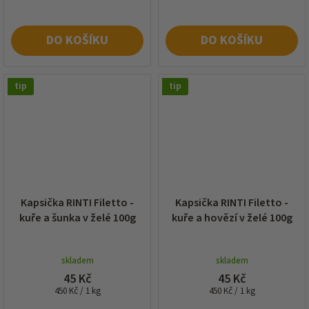
DO KOŠÍKU
DO KOŠÍKU
tip
tip
Kapsička RINTI Filetto -
Kapsička RINTI Filetto -
kuře a šunka v želé 100g
kuře a hovězí v želé 100g
skladem
skladem
45 Kč
45 Kč
Měrná
Měrná
450 Kč / 1 kg
450 Kč / 1 kg
cena:
cena: