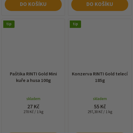
DO KOŠÍKU
DO KOŠÍKU
tip
tip
Paštika RINTI Gold Mini
Konzerva RINTI Gold telecí
kuře a husa 100g
185g
skladem
skladem
27 Kč
55 Kč
Měrná
Měrná
270 Kč / 1 kg
297,30 Kč / 1 kg
cena:
cena: