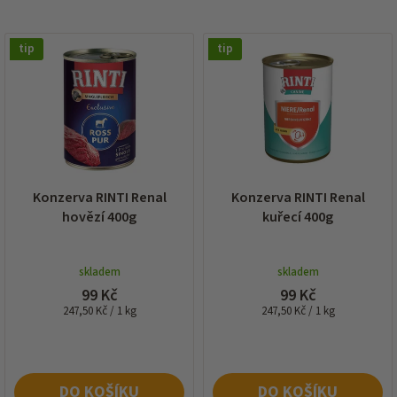
í
p
V
r
tip
tip
ý
o
p
d
i
u
s
k
p
t
r
ů
o
d
Konzerva RINTI Renal
Konzerva RINTI Renal
u
hovězí 400g
kuřecí 400g
k
t
ů
skladem
skladem
99 Kč
99 Kč
Měrná
Měrná
247,50 Kč / 1 kg
247,50 Kč / 1 kg
cena:
cena:
DO KOŠÍKU
DO KOŠÍKU