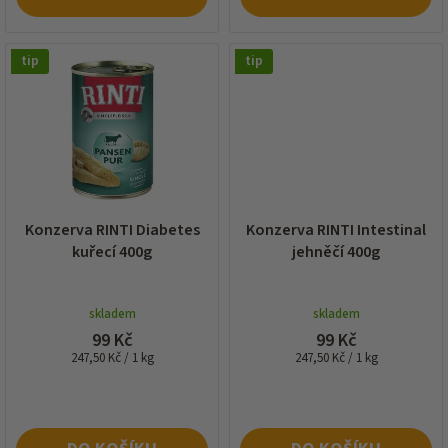
tip
tip
Konzerva RINTI Diabetes
Konzerva RINTI Intestinal
kuřecí 400g
jehněčí 400g
skladem
skladem
99 Kč
99 Kč
Měrná
Měrná
247,50 Kč / 1 kg
247,50 Kč / 1 kg
cena:
cena: