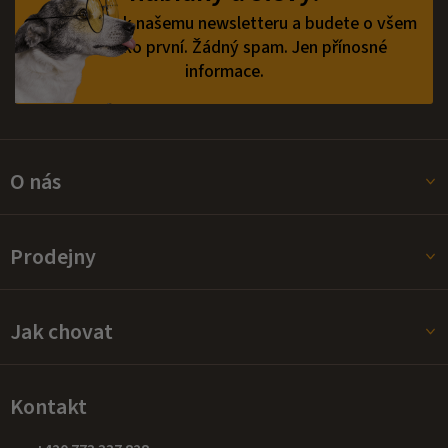
í
v
Přihlaste se k našemu newsletteru a budete o všem
ý
vědět jako první.
Žádný spam. Jen přínosné
p
informace.
i
s
u
O nás
Prodejny
Jak chovat
Kontakt