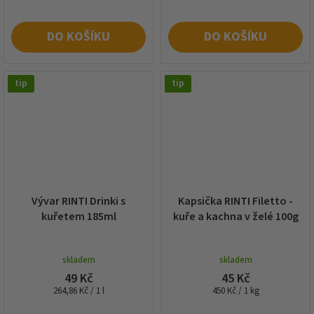
DO KOŠÍKU
DO KOŠÍKU
tip
tip
Vývar RINTI Drinki s
Kapsička RINTI Filetto -
kuřetem 185ml
kuře a kachna v želé 100g
skladem
skladem
49 Kč
45 Kč
Měrná
Měrná
264,86 Kč / 1 l
450 Kč / 1 kg
cena:
cena: