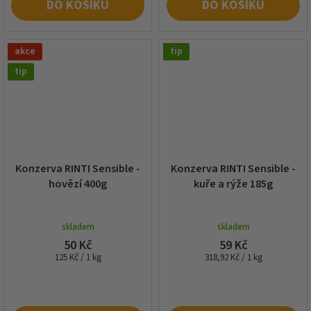
DO KOŠÍKU
DO KOŠÍKU
akce
tip
tip
Konzerva RINTI Sensible -
Konzerva RINTI Sensible -
hovězí 400g
kuře a rýže 185g
skladem
skladem
50 Kč
59 Kč
Měrná
Měrná
125 Kč / 1 kg
318,92 Kč / 1 kg
cena:
cena: