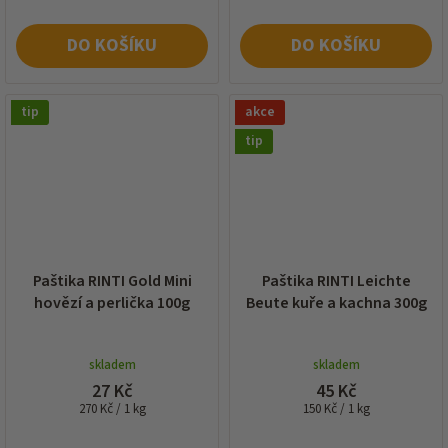
DO KOŠÍKU
DO KOŠÍKU
tip
akce
tip
Paštika RINTI Gold Mini
Paštika RINTI Leichte
hovězí a perlička 100g
Beute kuře a kachna 300g
skladem
skladem
27 Kč
45 Kč
Měrná
Měrná
270 Kč / 1 kg
150 Kč / 1 kg
cena:
cena: