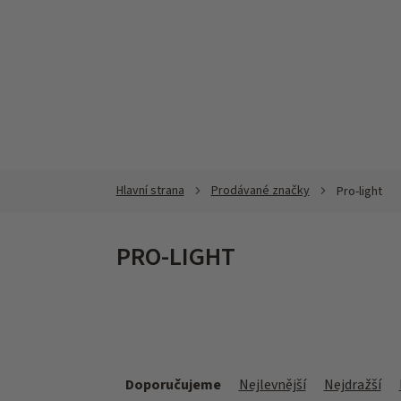
Přejít
na
obsah
Prodávané značky
Pro-light
PRO-LIGHT
Ř
a
Doporučujeme
Nejlevnější
Nejdražší
z