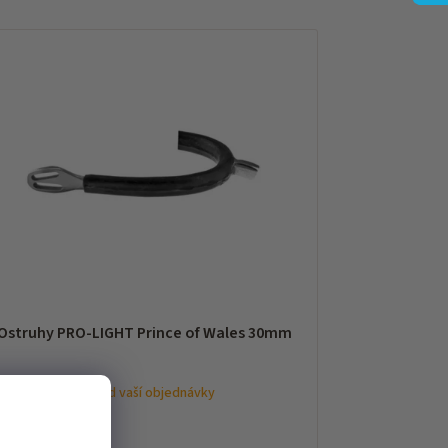
Ostruhy PRO-LIGHT Prince of Wales 30mm
pedice do 7 dnů od vaší objednávky
18 Kč