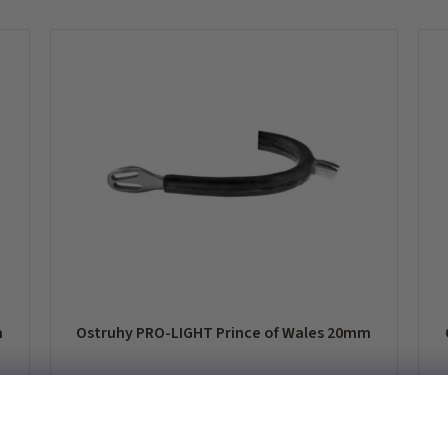
m
Ostruhy PRO-LIGHT Prince of Wales 20mm
expedice do 7 dnů od vaší objednávky
ex
518 Kč
5