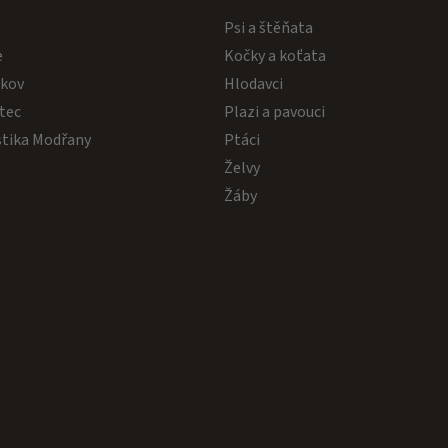
s
Psi a štěňata
u
e
Kočky a koťata
akov
Hlodavci
tec
Plazi a pavouci
stika Modřany
Ptáci
Želvy
Žáby