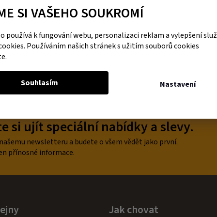
ME SI VAŠEHO SOUKROMÍ
DO KOŠÍKU
 používá k fungování webu, personalizaci reklam a vylepšení slu
cookies. Používáním našich stránek s užitím souborů cookies
te.
O
v
Souhlasím
Nastavení
l
á
d
a
 si ujít speciální nabídky a slevy.
c
í
p
 našemu newsletteru a budete o všem vědět jako první.
r
en přínosné informace.
v
k
y
v
ý
p
ejny
Jak chovat
i