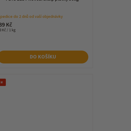
pedice do 2 dnů od vaší objednávky
39 Kč
rná
8 Kč / 1 kg
na:
DO KOŠÍKU
ce