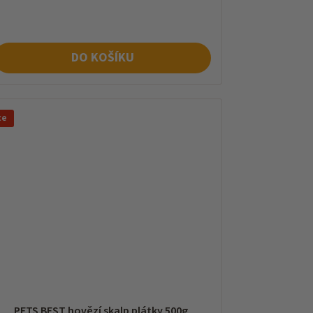
na:
DO KOŠÍKU
ce
PETS BEST hovězí skalp plátky 500g