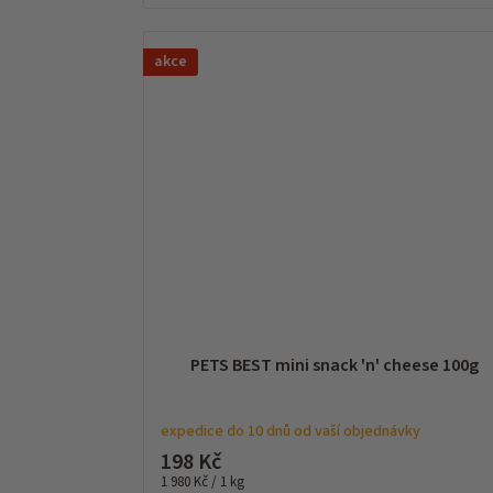
akce
PETS BEST mini snack 'n' cheese 100g
expedice do 10 dnů od vaší objednávky
198 Kč
Měrná
1 980 Kč / 1 kg