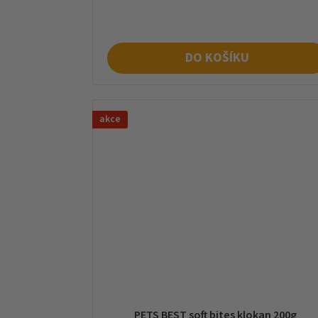
cena:
DO KOŠÍKU
akce
PETS BEST soft bites klokan 200g