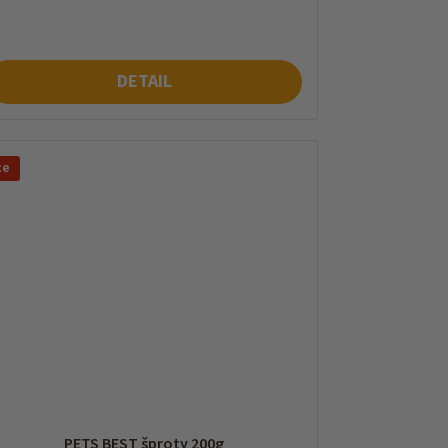
na:
DETAIL
ce
PETS BEST šproty 200g