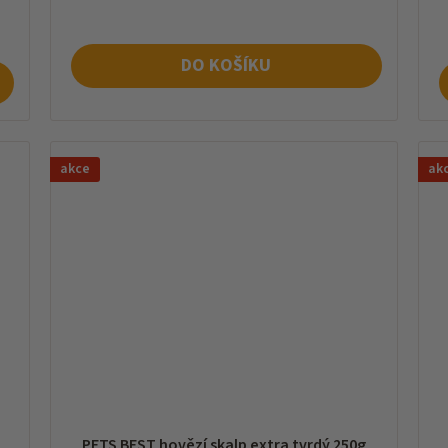
ce
DO KOŠÍKU
akce
ak
PETS BEST hovězí skalp extra tvrdý 250g