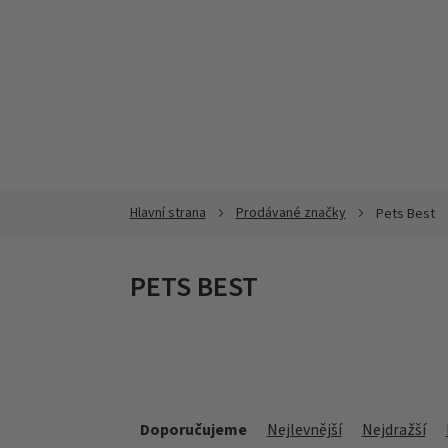
Přejít
na
obsah
Prodávané značky
Pets Best
PETS BEST
Ř
a
Doporučujeme
Nejlevnější
Nejdražší
z