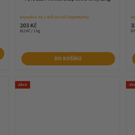
expedice do 2 dnů od vaší objednávky
ex
203 Kč
3
Měrná
Mě
812 Kč / 1 kg
67
cena:
ce
DO KOŠÍKU
akce
ak