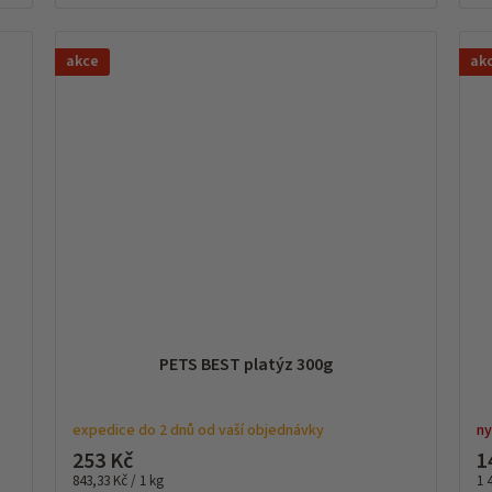
akce
ak
PETS BEST platýz 300g
expedice do 2 dnů od vaší objednávky
ny
253 Kč
1
Měrná
Mě
843,33 Kč / 1 kg
1 