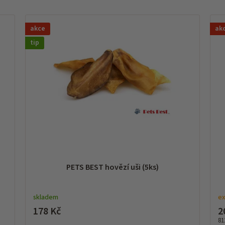
akce
ak
tip
PETS BEST hovězí uši (5ks)
skladem
ex
178 Kč
2
Mě
81