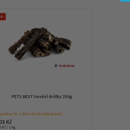
ce
PETS BEST hovězí dršťky 250g
pedice do 2 dnů od vaší objednávky
03 Kč
rná
2 Kč / 1 kg