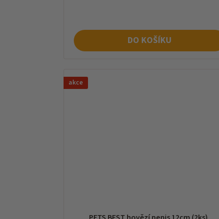
cena:
DO KOŠÍKU
akce
PETS BEST hovězí penis 12cm (2ks)