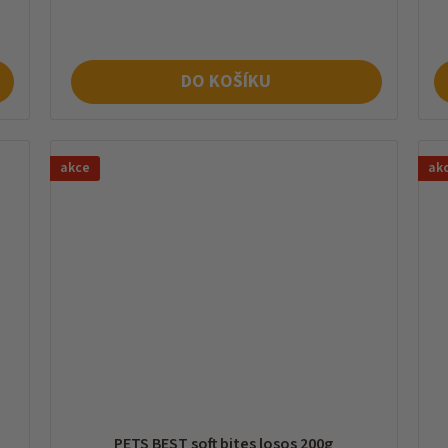
cena:
ce
DO KOŠÍKU
akce
ak
PETS BEST soft bites losos 200g