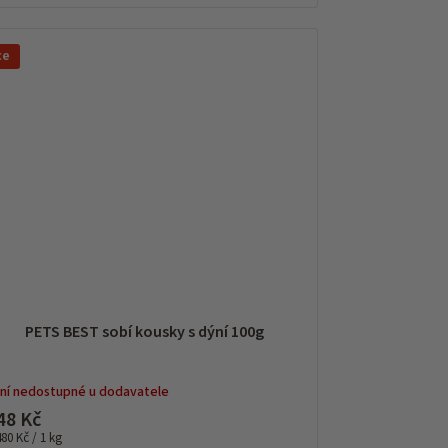
ce
PETS BEST sobí kousky s dýní 100g
ní nedostupné u dodavatele
48 Kč
rná
480 Kč / 1 kg