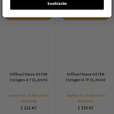
Souhlasím
DO KOŠÍKU
DO KOŠÍKU
Stříhací hlava OSTER
Stříhací hlava OSTER
Cryogen-X 7 (3,2mm)
Cryogen-X 7F (3,2mm)
expedice do 15 dnů od vaší
expedice do 15 dnů od vaší
objednávky
objednávky
1 221 Kč
1 333 Kč