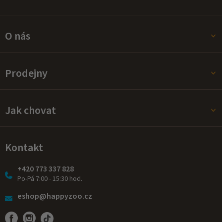
ý
p
i
s
O nás
u
Prodejny
Jak chovat
Kontakt
+420 773 337 828
Po-Pá 7:00 - 15:30 hod.
eshop@happyzoo.cz