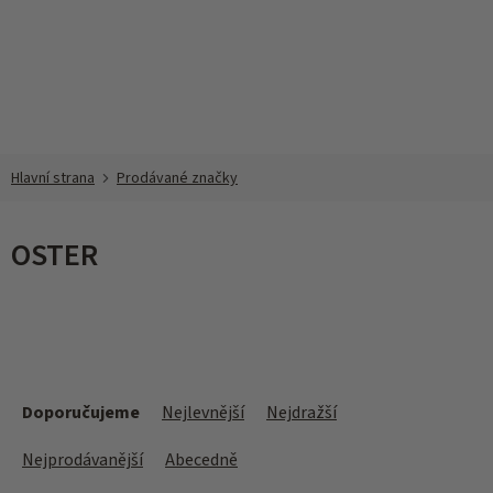
Přejít
na
obsah
Prodávané značky
OSTER
Ř
a
Doporučujeme
Nejlevnější
Nejdražší
z
e
Nejprodávanější
Abecedně
n