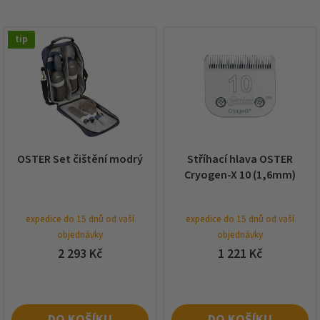
í
p
V
r
tip
ý
o
p
d
i
u
s
k
p
t
r
ů
o
d
OSTER Set čištění modrý
Stříhací hlava OSTER
u
Cryogen-X 10 (1,6mm)
k
t
ů
expedice do 15 dnů od vaší
expedice do 15 dnů od vaší
objednávky
objednávky
2 293 Kč
1 221 Kč
DO KOŠÍKU
DO KOŠÍKU