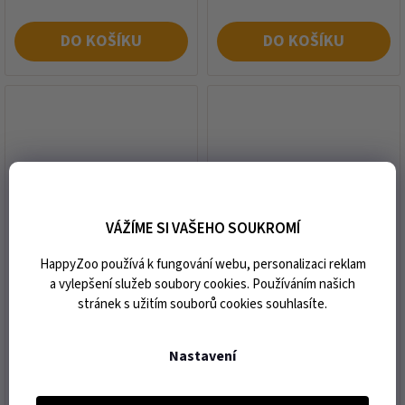
DO KOŠÍKU
DO KOŠÍKU
VÁŽÍME SI VAŠEHO SOUKROMÍ
Stříhací hlava OSTER
Stříhací hlava OSTER
HappyZoo používá k fungování webu, personalizaci reklam
Cryogen-X 50 (0,2mm)
Cryogen-X 5F (6,3mm)
a vylepšení služeb soubory cookies. Používáním našich
stránek s užitím souborů cookies souhlasíte.
expedice do 15 dnů od vaší
expedice do 15 dnů od vaší
objednávky
objednávky
Nastavení
1 221 Kč
1 637 Kč