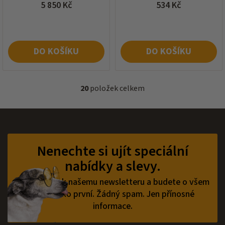
5 850 Kč
534 Kč
DO KOŠÍKU
DO KOŠÍKU
20
položek celkem
O
v
l
á
Z
d
á
a
p
Nenechte si ujít speciální
c
a
í
nabídky a slevy.
t
p
í
r
Přihlaste se k našemu newsletteru a budete o všem
v
vědět jako první.
Žádný spam. Jen přínosné
k
informace.
y
v