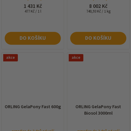
1 431 Kč
8 002 Kč
Měrná
Měrná
477 Kč / 1 l
740,93 Kč / 1 kg
cena:
cena:
DO KOŠÍKU
DO KOŠÍKU
akce
akce
ORLING GelaPony Fast 600g
ORLING GelaPony Fast
Biosol 3000ml