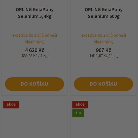
ORLING GelaPony
ORLING GelaPony
Selenium 5,4kg
Selenium 600g
expedice do 3 dnů od vaší
expedice do 2 dnů od vaší
objednávky
objednávky
4 620 Kč
967 Kč
Měrná
Měrná
855,56 Kč / 1 kg
1 611,67 Kč / 1 kg
cena:
cena:
DO KOŠÍKU
DO KOŠÍKU
akce
akce
tip