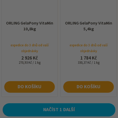
ORLING GelaPony VitaMin
ORLING GelaPony VitaMin
10,8kg
5,4kg
expedice do 3 dnů od vaší
expedice do 3 dnů od vaší
objednávky
objednávky
2 926 Kč
1 784 Kč
Měrná
Měrná
270,93 Kč / 1 kg
330,37 Kč / 1 kg
cena:
cena:
DO KOŠÍKU
DO KOŠÍKU
NAČÍST 1 DALŠÍ