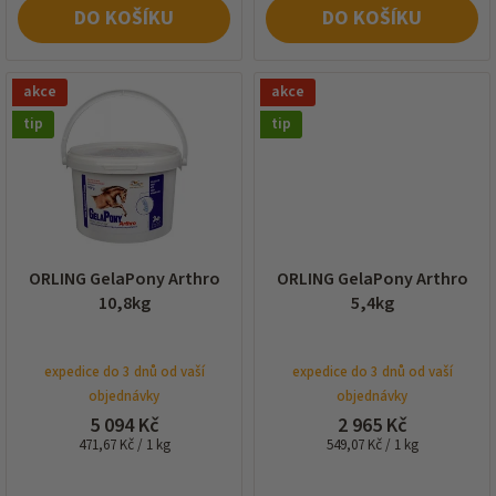
DO KOŠÍKU
DO KOŠÍKU
akce
akce
tip
tip
ORLING GelaPony Arthro
ORLING GelaPony Arthro
10,8kg
5,4kg
expedice do 3 dnů od vaší
expedice do 3 dnů od vaší
objednávky
objednávky
5 094 Kč
2 965 Kč
Měrná
Měrná
471,67 Kč / 1 kg
549,07 Kč / 1 kg
cena:
cena: