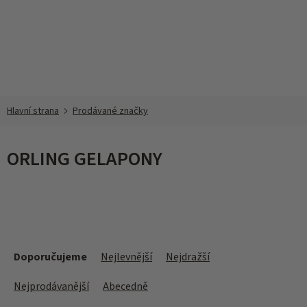
Přejít
na
obsah
Prodávané značky
ORLING GELAPONY
Ř
a
Doporučujeme
Nejlevnější
Nejdražší
z
e
Nejprodávanější
Abecedně
n