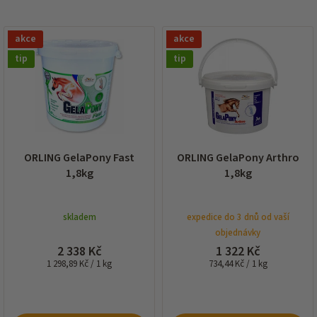
í
p
V
r
akce
akce
ý
o
p
tip
tip
d
i
u
s
k
p
t
r
ů
o
d
ORLING GelaPony Fast
ORLING GelaPony Arthro
u
1,8kg
1,8kg
k
t
ů
skladem
expedice do 3 dnů od vaší
objednávky
2 338 Kč
1 322 Kč
Měrná
Měrná
1 298,89 Kč / 1 kg
734,44 Kč / 1 kg
cena:
cena: