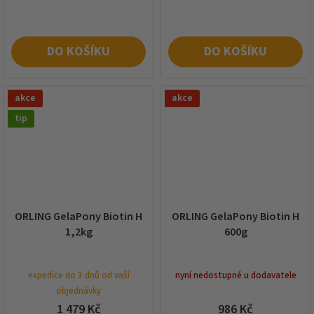
DO KOŠÍKU
DO KOŠÍKU
akce
akce
tip
ORLING GelaPony Biotin H
ORLING GelaPony Biotin H
1,2kg
600g
expedice do 3 dnů od vaší
nyní nedostupné u dodavatele
objednávky
1 479 Kč
986 Kč