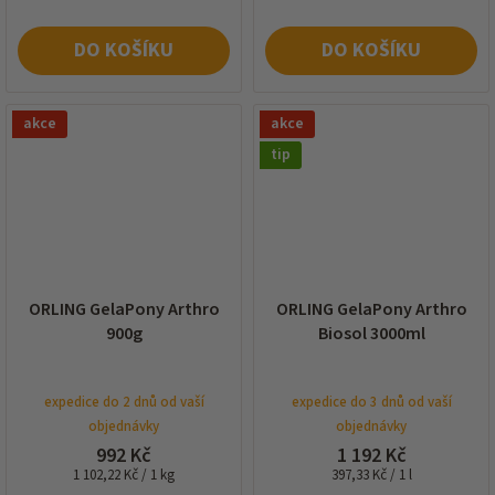
DO KOŠÍKU
DO KOŠÍKU
akce
akce
tip
ORLING GelaPony Arthro
ORLING GelaPony Arthro
900g
Biosol 3000ml
expedice do 2 dnů od vaší
expedice do 3 dnů od vaší
objednávky
objednávky
992 Kč
1 192 Kč
Měrná
Měrná
1 102,22 Kč / 1 kg
397,33 Kč / 1 l
cena:
cena: