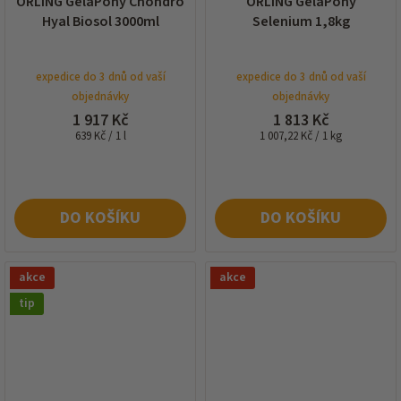
ORLING GelaPony Chondro
ORLING GelaPony
Hyal Biosol 3000ml
Selenium 1,8kg
expedice do 3 dnů od vaší
expedice do 3 dnů od vaší
objednávky
objednávky
1 917 Kč
1 813 Kč
Měrná
Měrná
639 Kč / 1 l
1 007,22 Kč / 1 kg
cena:
cena:
DO KOŠÍKU
DO KOŠÍKU
akce
akce
tip