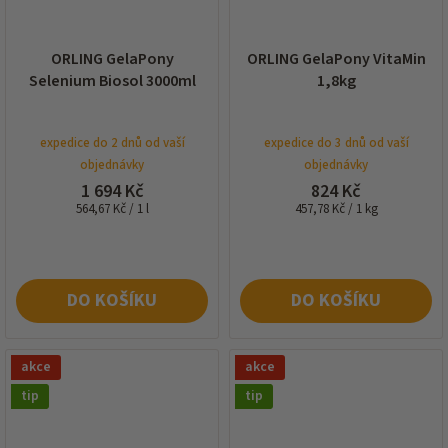
ORLING GelaPony
ORLING GelaPony VitaMin
Selenium Biosol 3000ml
1,8kg
expedice do 2 dnů od vaší
expedice do 3 dnů od vaší
objednávky
objednávky
1 694 Kč
824 Kč
Měrná
Měrná
564,67 Kč / 1 l
457,78 Kč / 1 kg
cena:
cena:
DO KOŠÍKU
DO KOŠÍKU
akce
akce
tip
tip