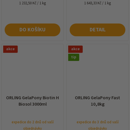
Měrná
Měrná
1 232,50 Kč / 1 kg
1 643,33 Kč / 1 kg
cena:
cena:
DO KOŠÍKU
DETAIL
akce
akce
tip
ORLING GelaPony Biotin H
ORLING GelaPony Fast
Biosol 3000ml
10,8kg
expedice do 2 dnů od vaší
expedice do 3 dnů od vaší
objednávky
objednávky