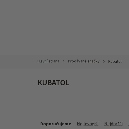
Přejít
na
obsah
Prodávané značky
Kubatol
KUBATOL
Ř
a
Doporučujeme
Nejlevnější
Nejdražší
z