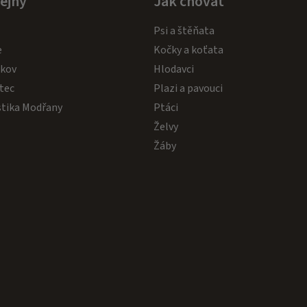
ejny
Jak chovat
i
s
Psi a štěňata
u
e
Kočky a koťata
akov
Hlodavci
tec
Plazi a pavouci
stika Modřany
Ptáci
Želvy
Žáby