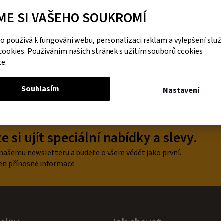
cena:
ME SI VAŠEHO SOUKROMÍ
DO KOŠÍKU
 používá k fungování webu, personalizaci reklam a vylepšení slu
cookies. Používáním našich stránek s užitím souborů cookies
te.
O
v
Souhlasím
Nastavení
l
á
d
a
 si ujít speciální nabídky a slevy.
c
í
p
 našemu newsletteru a budete o všem vědět jako první.
r
en přínosné informace.
v
k
y
v
ý
p