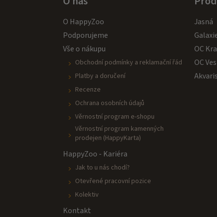
O nás
Prod
O HappyZoo
Jasná
Podporujeme
Galaxi
Vše o nákupu
OC Kr
OC Ves
Obchodní podmínky a reklamační řád
Akvari
Platby a doručení
Recenze
Ochrana osobních údajů
Věrnostní program e-shopu
Věrnostní program kamenných
prodejen (HappyKarta)
HappyZoo - Kariéra
Jak to u nás chodí?
Otevřené pracovní pozice
Kolektiv
Kontakt