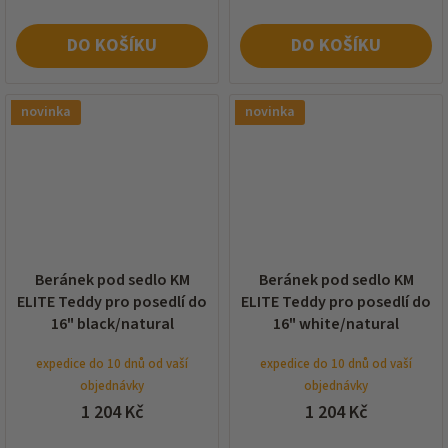
DO KOŠÍKU
DO KOŠÍKU
novinka
novinka
Beránek pod sedlo KM
Beránek pod sedlo KM
ELITE Teddy pro posedlí do
ELITE Teddy pro posedlí do
16" black/natural
16" white/natural
expedice do 10 dnů od vaší
expedice do 10 dnů od vaší
objednávky
objednávky
1 204 Kč
1 204 Kč