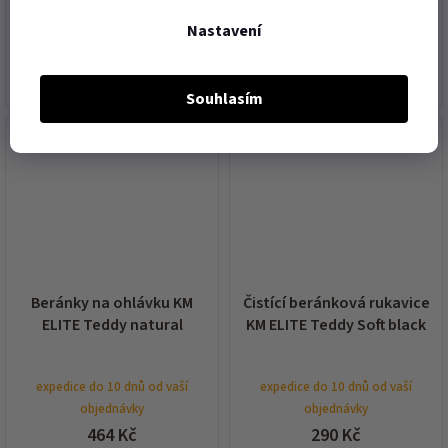
Nastavení
DO KOŠÍKU
DO KOŠÍKU
Souhlasím
novinka
novinka
Beránky na ohlávku KM
Čistící beránková rukavice
ELITE Teddy natural
KM ELITE Teddy Soft black
expedice do 10 dnů od vaší
expedice do 10 dnů od vaší
objednávky
objednávky
464 Kč
290 Kč