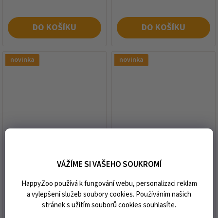
DO KOŠÍKU
DO KOŠÍKU
novinka
novinka
Beránky na ohlávku KM
Beránky na ohlávku KM
ELITE Teddy black
ELITE Teddy mocha
VÁŽÍME SI VAŠEHO SOUKROMÍ
HappyZoo používá k fungování webu, personalizaci reklam
expedice do 10 dnů od vaší
expedice do 10 dnů od vaší
a vylepšení služeb soubory cookies. Používáním našich
objednávky
objednávky
stránek s užitím souborů cookies souhlasíte.
464 Kč
464 Kč