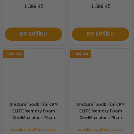
1 596 Kč
1 596 Kč
DO KOŠÍKU
DO KOŠÍKU
novinka
novinka
Drezurní podbřišník KM
Drezurní podbřišník KM
ELITE Memory Foam
ELITE Memory Foam
CoolMax black 70cm
CoolMax black 75cm
expedice do 10 dnů od vaší
expedice do 10 dnů od vaší