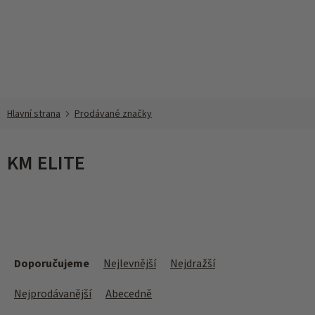
Přejít
na
obsah
Prodávané značky
KM ELITE
Ř
a
Doporučujeme
Nejlevnější
Nejdražší
z
e
Nejprodávanější
Abecedně
n