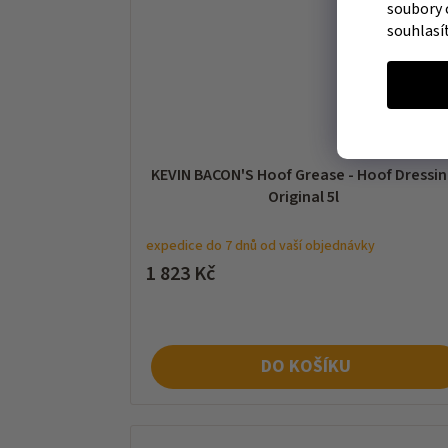
soubory 
souhlasí
KEVIN BACON'S Hoof Grease - Hoof Dressi
Original 5l
expedice do 7 dnů od vaší objednávky
1 823 Kč
DO KOŠÍKU