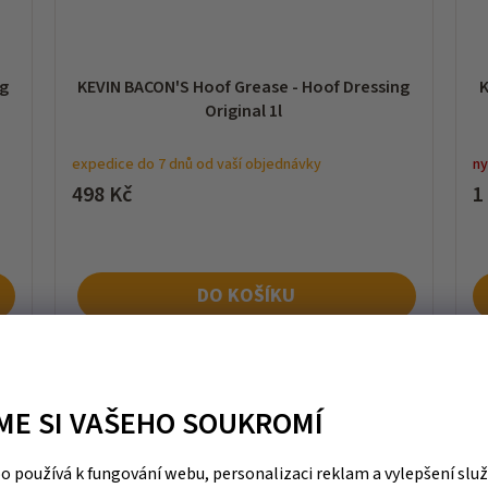
ng
KEVIN BACON'S Hoof Grease - Hoof Dressing
K
Original 1l
expedice do 7 dnů od vaší objednávky
ny
498 Kč
1
DO KOŠÍKU
ME SI VAŠEHO SOUKROMÍ
 používá k fungování webu, personalizaci reklam a vylepšení slu