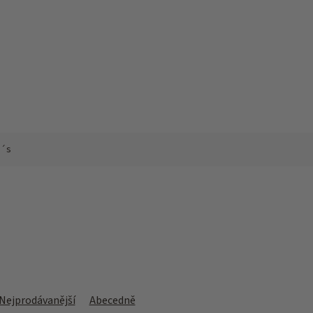
n´s
Nejprodávanější
Abecedně