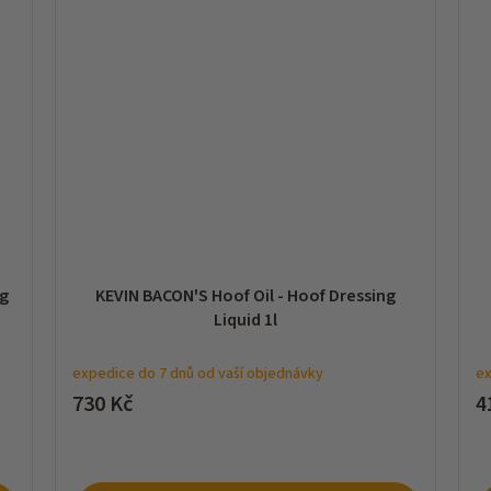
ng
KEVIN BACON'S Hoof Oil - Hoof Dressing
Liquid 1l
expedice do 7 dnů od vaší objednávky
ex
730 Kč
4