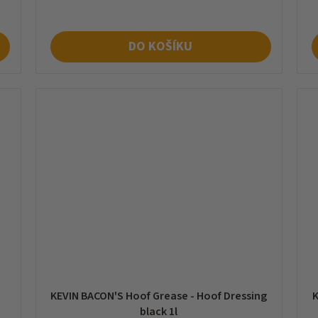
DO KOŠÍKU
KEVIN BACON'S Hoof Grease - Hoof Dressing
K
black 1l