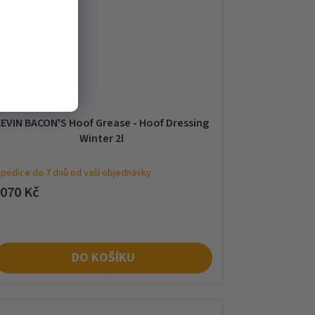
EVIN BACON'S Hoof Grease - Hoof Dressing
Winter 2l
pedice do 7 dnů od vaší objednávky
 070 Kč
DO KOŠÍKU