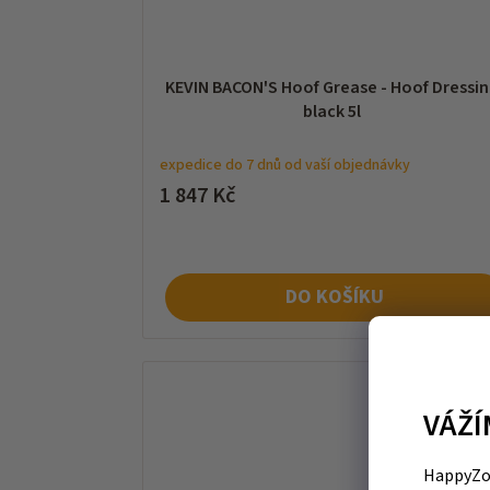
KEVIN BACON'S Hoof Grease - Hoof Dressi
black 5l
expedice do 7 dnů od vaší objednávky
1 847 Kč
DO KOŠÍKU
VÁŽÍ
HappyZoo