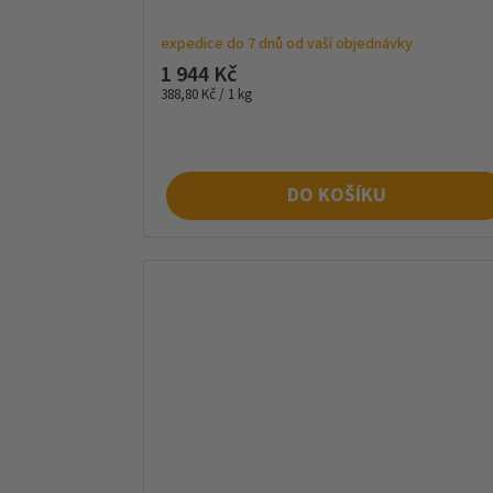
expedice do 7 dnů od vaší objednávky
1 944 Kč
Měrná
388,80 Kč / 1 kg
cena:
DO KOŠÍKU