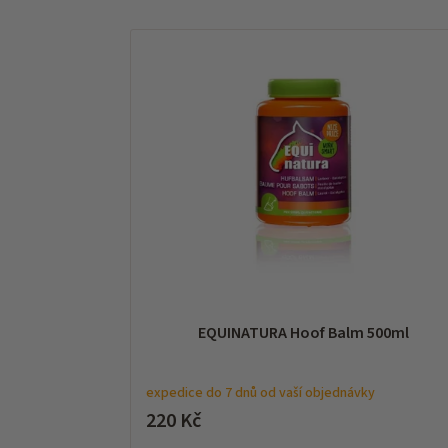
e
V
n
ý
í
p
p
i
r
s
o
p
d
r
u
o
k
d
t
u
ů
k
t
ů
EQUINATURA Hoof Balm 500ml
expedice do 7 dnů od vaší objednávky
220 Kč