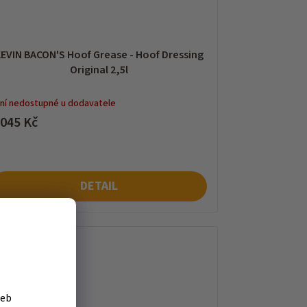
EVIN BACON'S Hoof Grease - Hoof Dressing
Original 2,5l
ní nedostupné u dodavatele
 045 Kč
DETAIL
žeb