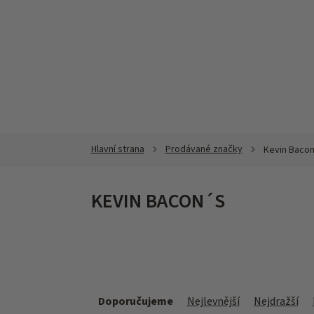
Přejít
na
obsah
Prodávané značky
Kevin Baco
KEVIN BACON´S
Ř
a
Doporučujeme
Nejlevnější
Nejdražší
z