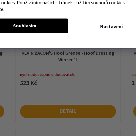
cookies. Používáním našich stránek s užitím souborů cookies
te.
Souhlasím
Nastavení
ng
KEVIN BACON'S Hoof Grease - Hoof Dressing
K
Winter 1l
nyní nedostupné u dodavatele
ex
523 Kč
1
DETAIL