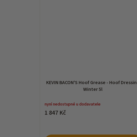
KEVIN BACON'S Hoof Grease - Hoof Dressi
Winter 5l
nyní nedostupné u dodavatele
1 847 Kč