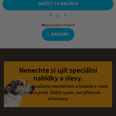
NAČÍST 19 DALŠÍCH
S
1
2
t
O
r
43
položek celkem
á
v
n
l
NAHORU
k
á
o
d
v
a
á
c
n
í
Z
í
p
á
r
p
Nenechte si ujít speciální
v
a
k
nabídky a slevy.
t
y
í
v
Přihlaste se k našemu newsletteru a budete o všem
ý
vědět jako první.
Žádný spam. Jen přínosné
p
informace.
i
s
u