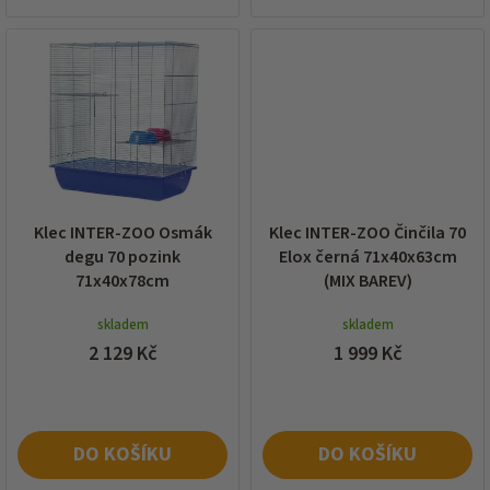
Klec INTER-ZOO Osmák
Klec INTER-ZOO Činčila 70
degu 70 pozink
Elox černá 71x40x63cm
71x40x78cm
(MIX BAREV)
skladem
skladem
2 129 Kč
1 999 Kč
DO KOŠÍKU
DO KOŠÍKU