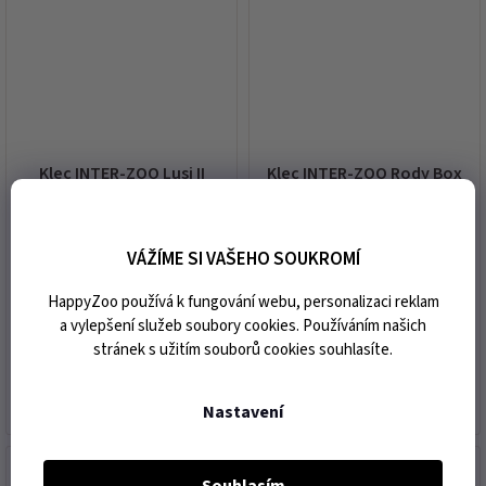
Klec INTER-ZOO Lusi II
Klec INTER-ZOO Rody Box
pozink 45x32x64cm
Alex s výbavou
58x38x25cm
VÁŽÍME SI VAŠEHO SOUKROMÍ
skladem
skladem
1 499 Kč
1 499 Kč
HappyZoo používá k fungování webu, personalizaci reklam
a vylepšení služeb soubory cookies. Používáním našich
stránek s užitím souborů cookies souhlasíte.
DO KOŠÍKU
DO KOŠÍKU
Nastavení
Souhlasím