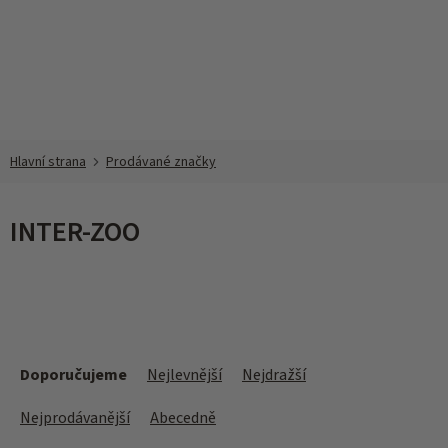
Přejít
na
obsah
Prodávané značky
INTER-ZOO
Ř
a
Doporučujeme
Nejlevnější
Nejdražší
z
e
Nejprodávanější
Abecedně
n