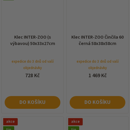
Klec INTER-ZOO (s
Klec INTER-ZOO Činčila 60
výbavou) 50x33x27cm
černá 58x38x58cm
expedice do 3 dnů od vaší
expedice do 3 dnů od vaší
objednávky
objednávky
728 Kč
1 469 Kč
DO KOŠÍKU
DO KOŠÍKU
akce
akce
tip
tip