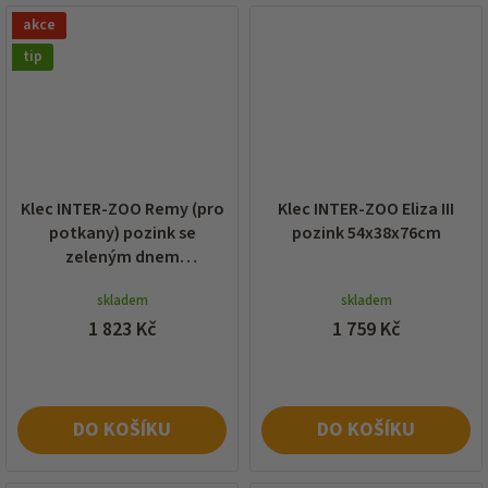
akce
tip
Klec INTER-ZOO Remy (pro
Klec INTER-ZOO Eliza III
potkany) pozink se
pozink 54x38x76cm
zeleným dnem
59x36x71cm
skladem
skladem
1 823 Kč
1 759 Kč
DO KOŠÍKU
DO KOŠÍKU