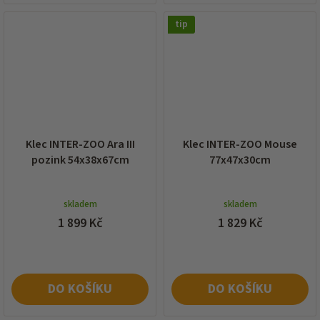
tip
Klec INTER-ZOO Ara III
Klec INTER-ZOO Mouse
pozink 54x38x67cm
77x47x30cm
skladem
skladem
1 899 Kč
1 829 Kč
DO KOŠÍKU
DO KOŠÍKU