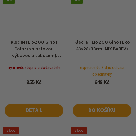
Klec INTER-ZOO Gino I
Klec INTER-ZOO Gino I Eko
Color (s plastovou
43x28x38cm (MIX BAREV)
výbavou a tubusem)
43x28x38cm (MIX BAREV)
nyní nedostupné u dodavatele
expedice do 3 dnů od vaší
objednávky
855 Kč
648 Kč
DETAIL
DO KOŠÍKU
akce
akce