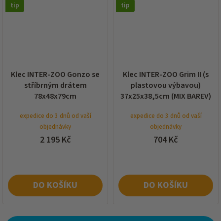
tip
tip
Klec INTER-ZOO Gonzo se
Klec INTER-ZOO Grim II (s
stříbrným drátem
plastovou výbavou)
78x48x79cm
37x25x38,5cm (MIX BAREV)
expedice do 3 dnů od vaší
expedice do 3 dnů od vaší
objednávky
objednávky
2 195 Kč
704 Kč
DO KOŠÍKU
DO KOŠÍKU