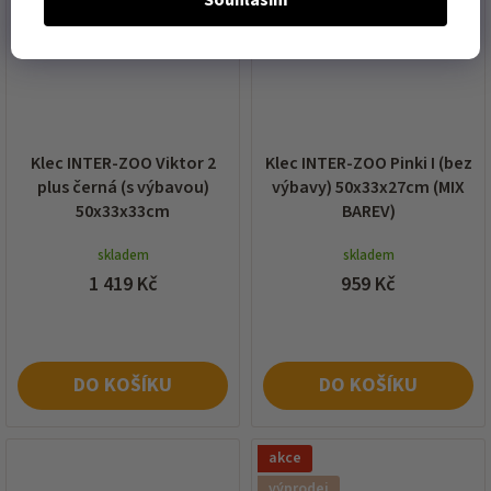
Klec INTER-ZOO Viktor 2
Klec INTER-ZOO Pinki I (bez
plus černá (s výbavou)
výbavy) 50x33x27cm (MIX
50x33x33cm
BAREV)
skladem
skladem
1 419 Kč
959 Kč
DO KOŠÍKU
DO KOŠÍKU
akce
výprodej