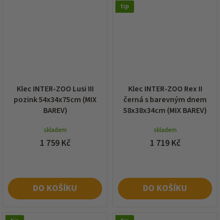
tip
Klec INTER-ZOO Lusi III
Klec INTER-ZOO Rex II
pozink 54x34x75cm (MIX
černá s barevným dnem
BAREV)
58x38x34cm (MIX BAREV)
skladem
skladem
1 759 Kč
1 719 Kč
DO KOŠÍKU
DO KOŠÍKU