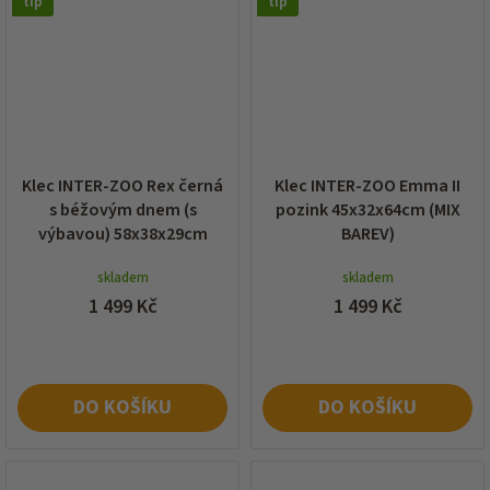
tip
tip
Klec INTER-ZOO Rex černá
Klec INTER-ZOO Emma II
s béžovým dnem (s
pozink 45x32x64cm (MIX
výbavou) 58x38x29cm
BAREV)
skladem
skladem
1 499 Kč
1 499 Kč
DO KOŠÍKU
DO KOŠÍKU