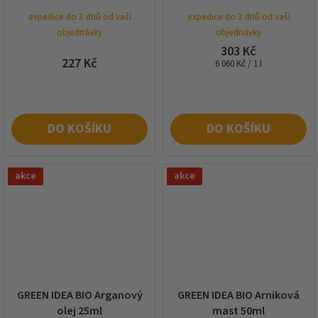
ženšenem 50ml
expedice do 3 dnů od vaší
expedice do 3 dnů od vaší
objednávky
objednávky
303 Kč
227 Kč
Měrná
6 060 Kč / 1 l
cena:
DO KOŠÍKU
DO KOŠÍKU
akce
akce
GREEN IDEA BIO Arganový
GREEN IDEA BIO Arniková
olej 25ml
mast 50ml