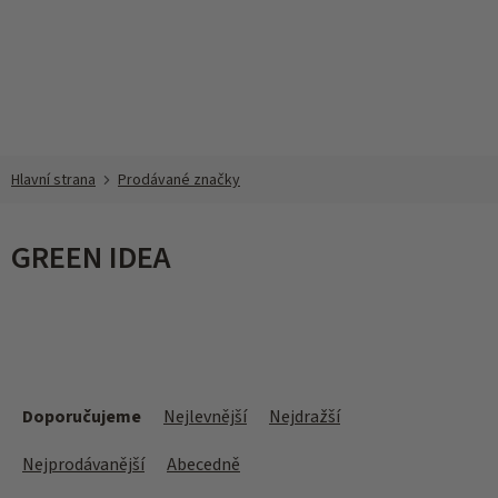
Přejít
na
obsah
Prodávané značky
GREEN IDEA
Ř
a
Doporučujeme
Nejlevnější
Nejdražší
z
e
Nejprodávanější
Abecedně
n