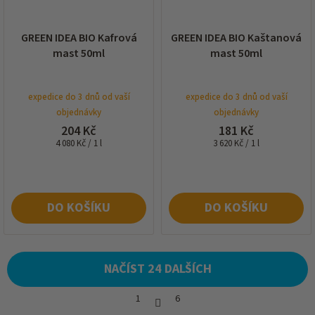
GREEN IDEA BIO Kafrová
GREEN IDEA BIO Kaštanová
mast 50ml
mast 50ml
expedice do 3 dnů od vaší
expedice do 3 dnů od vaší
objednávky
objednávky
204 Kč
181 Kč
Měrná
Měrná
4 080 Kč / 1 l
3 620 Kč / 1 l
cena:
cena:
DO KOŠÍKU
DO KOŠÍKU
NAČÍST 24 DALŠÍCH
S
1
6
t