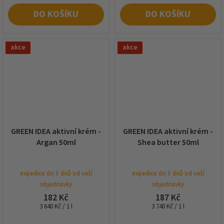
DO KOŠÍKU
DO KOŠÍKU
akce
akce
GREEN IDEA aktivní krém -
GREEN IDEA aktivní krém -
Argan 50ml
Shea butter 50ml
expedice do 3 dnů od vaší
expedice do 3 dnů od vaší
objednávky
objednávky
182 Kč
187 Kč
Měrná
Měrná
3 640 Kč / 1 l
3 740 Kč / 1 l
cena:
cena: