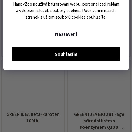
HappyZoo používá k fungování webu, personalizaci reklam
expedice do 3 dnů od vaší
expedice do 3 dnů od vaší
a vylepšení služeb soubory cookies. Používáním našich
objednávky
objednávky
stránek s užitím souborů cookies souhlasíte.
183 Kč
335 Kč
Nastavení
DO KOŠÍKU
DO KOŠÍKU
Souhlasím
akce
akce
GREEN IDEA Beta-karoten
GREEN IDEA BIO anti-age
100tbl
přírodní krém s
koenzymem Q10 a