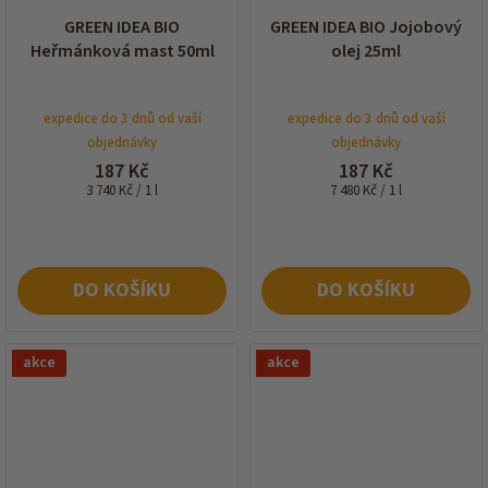
GREEN IDEA BIO
GREEN IDEA BIO Jojobový
Heřmánková mast 50ml
olej 25ml
expedice do 3 dnů od vaší
expedice do 3 dnů od vaší
objednávky
objednávky
187 Kč
187 Kč
Měrná
Měrná
3 740 Kč / 1 l
7 480 Kč / 1 l
cena:
cena:
DO KOŠÍKU
DO KOŠÍKU
akce
akce