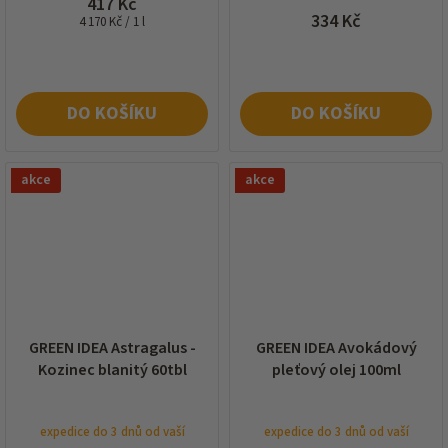
417 Kč
334 Kč
Měrná
4 170 Kč / 1 l
cena:
DO KOŠÍKU
DO KOŠÍKU
akce
akce
GREEN IDEA Astragalus -
GREEN IDEA Avokádový
Kozinec blanitý 60tbl
pleťový olej 100ml
expedice do 3 dnů od vaší
expedice do 3 dnů od vaší