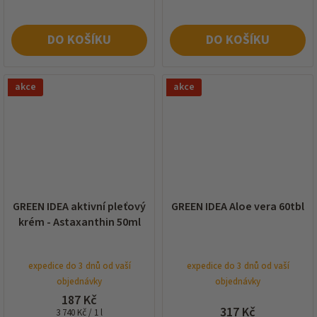
DO KOŠÍKU
DO KOŠÍKU
akce
akce
GREEN IDEA aktivní pleťový
GREEN IDEA Aloe vera 60tbl
krém - Astaxanthin 50ml
expedice do 3 dnů od vaší
expedice do 3 dnů od vaší
objednávky
objednávky
187 Kč
317 Kč
Měrná
3 740 Kč / 1 l