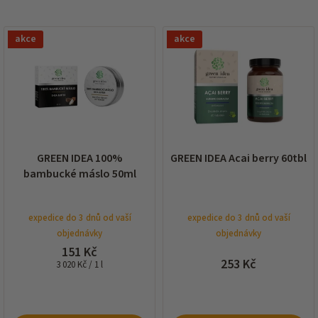
í
p
V
r
akce
akce
ý
o
p
d
i
u
s
k
p
t
r
ů
o
d
GREEN IDEA 100%
GREEN IDEA Acai berry 60tbl
u
bambucké máslo 50ml
k
t
ů
expedice do 3 dnů od vaší
expedice do 3 dnů od vaší
objednávky
objednávky
151 Kč
253 Kč
Měrná
3 020 Kč / 1 l
cena: