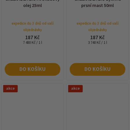
olej 25ml
prsní mast 50ml
expedice do 3 dnů od vaší
expedice do 3 dnů od vaší
objednávky
objednávky
187 Kč
187 Kč
Měrná
Měrná
7 480 Kč / 1 l
3 740 Kč / 1 l
cena:
cena:
DO KOŠÍKU
DO KOŠÍKU
akce
akce