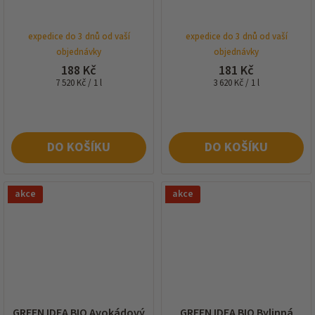
expedice do 3 dnů od vaší
expedice do 3 dnů od vaší
objednávky
objednávky
188 Kč
181 Kč
Měrná
Měrná
7 520 Kč / 1 l
3 620 Kč / 1 l
cena:
cena:
DO KOŠÍKU
DO KOŠÍKU
akce
akce
GREEN IDEA BIO Avokádový
GREEN IDEA BIO Bylinná