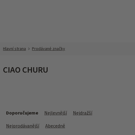
Přejít
na
obsah
Prodávané značky
CIAO CHURU
Ř
a
Doporučujeme
Nejlevnější
Nejdražší
z
e
Nejprodávanější
Abecedně
n