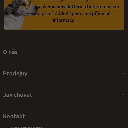
í
v
Přihlaste se k našemu newsletteru a budete o všem
ý
vědět jako první.
Žádný spam. Jen přínosné
p
informace.
i
s
u
O nás
Prodejny
Jak chovat
Kontakt