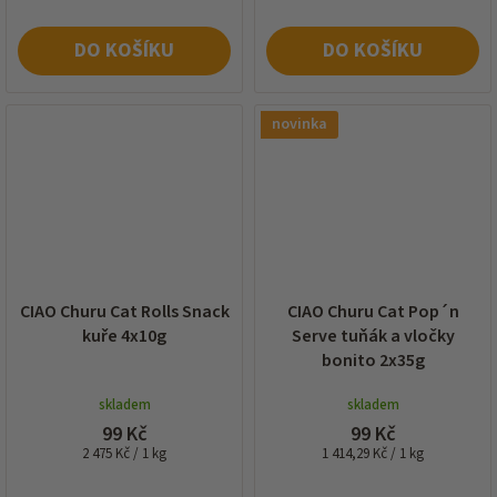
DO KOŠÍKU
DO KOŠÍKU
novinka
CIAO Churu Cat Rolls Snack
CIAO Churu Cat Pop´n
kuře 4x10g
Serve tuňák a vločky
bonito 2x35g
skladem
skladem
99 Kč
99 Kč
Měrná
Měrná
2 475 Kč / 1 kg
1 414,29 Kč / 1 kg
cena:
cena: