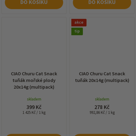
DO KOŠÍKU
DO KOŠÍKU
akce
tip
CIAO Churu Cat Snack
CIAO Churu Cat Snack
tuňák mořské plody
tuňák 20x14g (multipack)
20x14g (multipack)
skladem
skladem
399 Kč
278 Kč
Měrná
Měrná
1 425 Kč / 1 kg
992,86 Kč / 1 kg
cena:
cena: