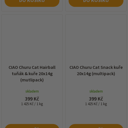
DO KOŠÍKU
DO KOŠÍKU
CIAO Churu Cat Hairball
CIAO Churu Cat Snack kuře
tuňák & kuře 20x14g
20x14g (multipack)
(mutlipack)
skladem
skladem
399 Kč
399 Kč
Měrná
Měrná
1 425 Kč / 1 kg
1 425 Kč / 1 kg
cena:
cena: