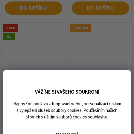
DO KOŠÍKU
DO KOŠÍKU
akce
novinka
tip
CIAO Churu Cat Snack
CIAO Churu Cat Pop´n
mořské plody 20x14g
Serve kuře 2x35g
(multipack)
VÁŽÍME SI VAŠEHO SOUKROMÍ
HappyZoo používá k fungování webu, personalizaci reklam
skladem
skladem
a vylepšení služeb soubory cookies. Používáním našich
249 Kč
99 Kč
Měrná
Měrná
stránek s užitím souborů cookies souhlasíte.
889,29 Kč / 1 kg
1 414,29 Kč / 1 kg
cena:
cena: