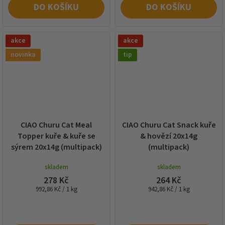
DO KOŠÍKU
DO KOŠÍKU
akce
akce
novinka
tip
CIAO Churu Cat Meal
CIAO Churu Cat Snack kuře
Topper kuře & kuře se
& hovězí 20x14g
sýrem 20x14g (multipack)
(multipack)
skladem
skladem
278 Kč
264 Kč
Měrná
Měrná
992,86 Kč / 1 kg
942,86 Kč / 1 kg
cena:
cena: