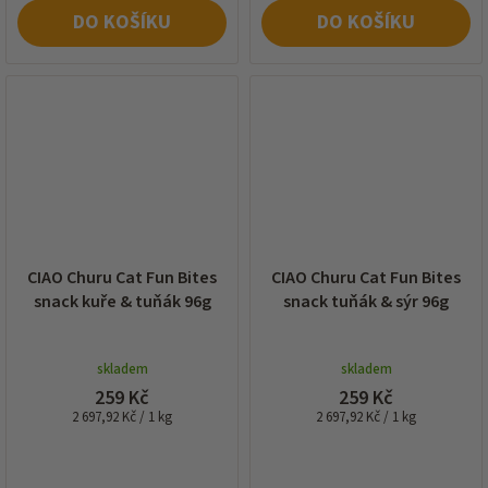
DO KOŠÍKU
DO KOŠÍKU
CIAO Churu Cat Fun Bites
CIAO Churu Cat Fun Bites
snack kuře & tuňák 96g
snack tuňák & sýr 96g
skladem
skladem
259 Kč
259 Kč
Měrná
Měrná
2 697,92 Kč / 1 kg
2 697,92 Kč / 1 kg
cena:
cena: