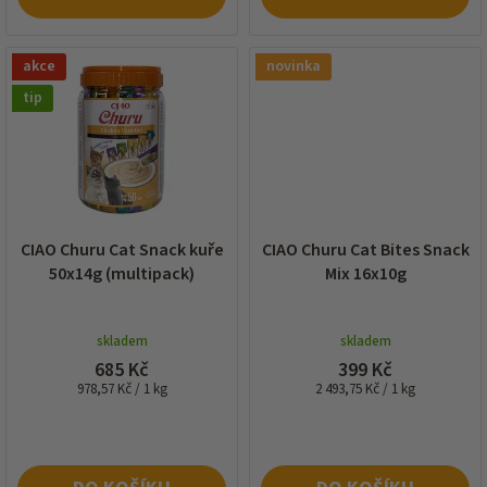
akce
novinka
tip
CIAO Churu Cat Snack kuře
CIAO Churu Cat Bites Snack
50x14g (multipack)
Mix 16x10g
skladem
skladem
685 Kč
399 Kč
Měrná
Měrná
978,57 Kč / 1 kg
2 493,75 Kč / 1 kg
cena:
cena: