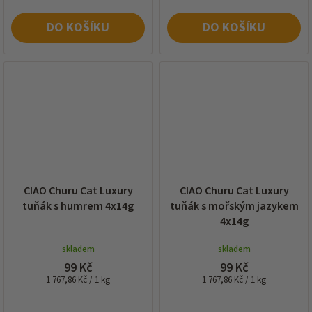
DO KOŠÍKU
DO KOŠÍKU
CIAO Churu Cat Luxury
CIAO Churu Cat Luxury
tuňák s humrem 4x14g
tuňák s mořským jazykem
4x14g
skladem
skladem
99 Kč
99 Kč
Měrná
Měrná
1 767,86 Kč / 1 kg
1 767,86 Kč / 1 kg
cena:
cena: