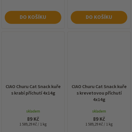
DO KOŠÍKU
DO KOŠÍKU
CIAO Churu Cat Snack kuře
CIAO Churu Cat Snack kuře
s krabí příchutí 4x14g
s krevetovou příchutí
4x14g
skladem
skladem
89 Kč
89 Kč
Měrná
Měrná
1 589,29 Kč / 1 kg
1 589,29 Kč / 1 kg
cena:
cena: