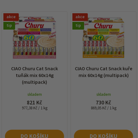
í
p
V
r
akce
akce
ý
o
p
tip
tip
d
i
u
s
k
p
t
r
ů
o
d
CIAO Churu Cat Snack
CIAO Churu Cat Snack kuře
u
tuňák mix 60x14g
mix 60x14g (multipack)
k
(multipack)
t
ů
skladem
skladem
821 Kč
730 Kč
Měrná
Měrná
977,38 Kč / 1 kg
869,05 Kč / 1 kg
cena:
cena:
DO KOŠÍKU
DO KOŠÍKU