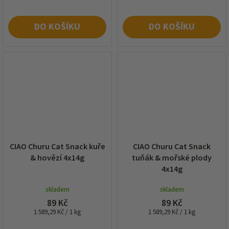
DO KOŠÍKU
DO KOŠÍKU
CIAO Churu Cat Snack kuře
CIAO Churu Cat Snack
& hovězí 4x14g
tuňák & mořské plody
4x14g
skladem
skladem
89 Kč
89 Kč
Měrná
Měrná
1 589,29 Kč / 1 kg
1 589,29 Kč / 1 kg
cena:
cena: