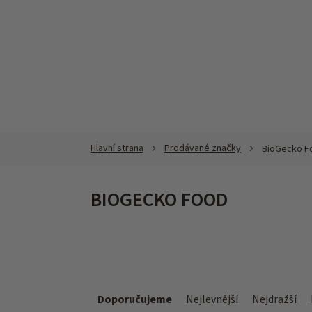
Přejít
na
obsah
Prodávané značky
BioGecko F
BIOGECKO FOOD
Ř
a
Doporučujeme
Nejlevnější
Nejdražší
z