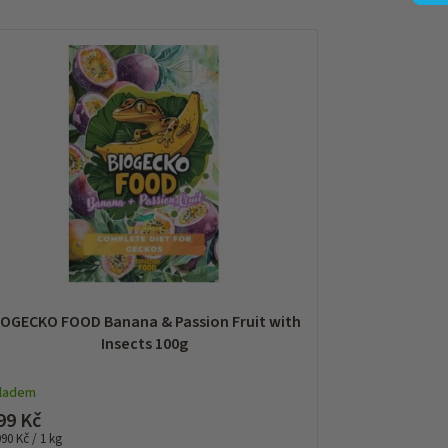
IOGECKO FOOD Banana & Passion Fruit with
Insects 100g
kladem
99 Kč
rná
990 Kč / 1 kg