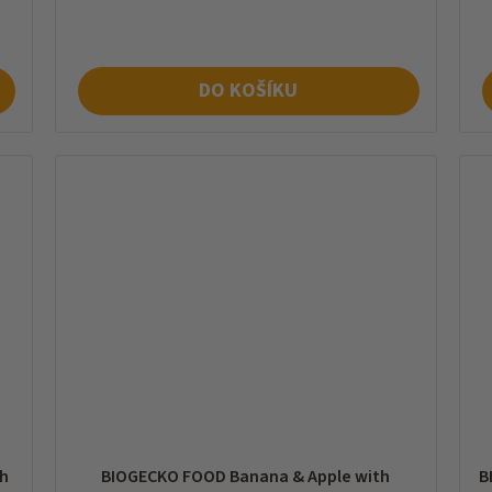
cena:
ce
DO KOŠÍKU
h
BIOGECKO FOOD Banana & Apple with
B