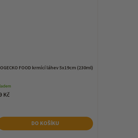
IOGECKO FOOD krmící láhev 5x19cm (230ml)
kladem
9 Kč
DO KOŠÍKU