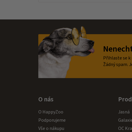
Z
á
Nenechte
p
a
Přihlaste se k
t
Žádný spam. J
í
O nás
Prod
O HappyZoo
Jasná
Podporujeme
Galaxi
Vše o nákupu
OC Kr