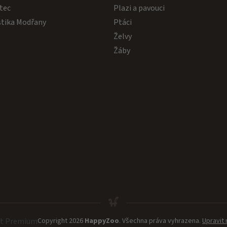
tec
Plazi a pavouci
stika Modřany
Ptáci
Želvy
Žáby
et Premium
Copyright 2026
HappyZoo
. Všechna práva vyhrazena.
Upravit