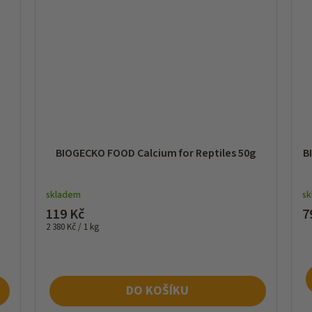
BIOGECKO FOOD Calcium for Reptiles 50g
B
skladem
s
119 Kč
7
Měrná
2 380 Kč / 1 kg
cena:
DO KOŠÍKU