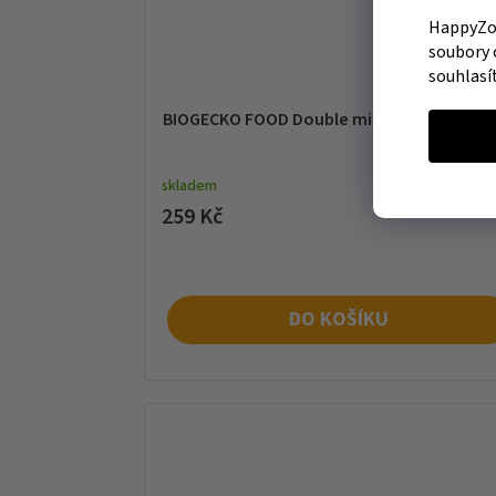
HappyZoo
soubory 
souhlasí
BIOGECKO FOOD Double miska 11,5x6x5,7
skladem
259 Kč
DO KOŠÍKU