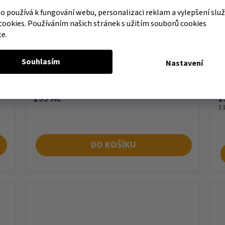
 používá k fungování webu, personalizaci reklam a vylepšení slu
cookies. Používáním našich stránek s užitím souborů cookies
te.
cm
BIOGECKO FOOD Single miska 7,7x8,5x6,5cm
Souhlasím
Nastavení
skladem
s
199 Kč
1
Mě
3 
ce
DO KOŠÍKU