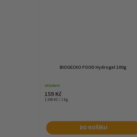
BIOGECKO FOOD Hydrogel 100g
skladem
159 Kč
Měrná
1 590 Kč / 1 kg
cena:
DO KOŠÍKU