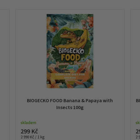
BIOGECKO FOOD Banana & Papaya with
B
Insects 100g
skladem
s
299 Kč
2
Měrná
Mě
2 990 Kč / 1 kg
2 