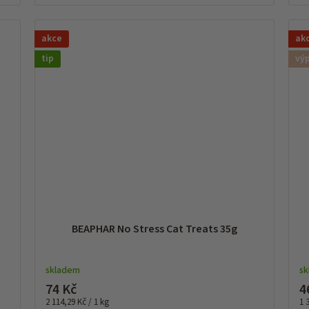
akce
ak
tip
vý
BEAPHAR No Stress Cat Treats 35g
skladem
s
74 Kč
4
Měrná
Mě
2 114,29 Kč / 1 kg
1 