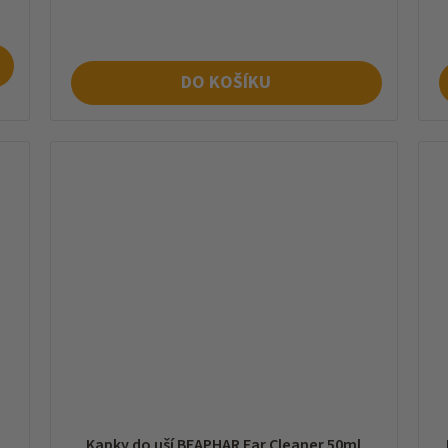
cena:
ce
DO KOŠÍKU
Kapky do uší BEAPHAR Ear Cleaner 50ml