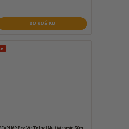
na:
DO KOŠÍKU
ce
BEAPHAR Bea Vit Totaal Multivitamin 50ml