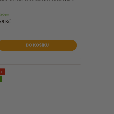
kladem
59 Kč
DO KOŠÍKU
ce