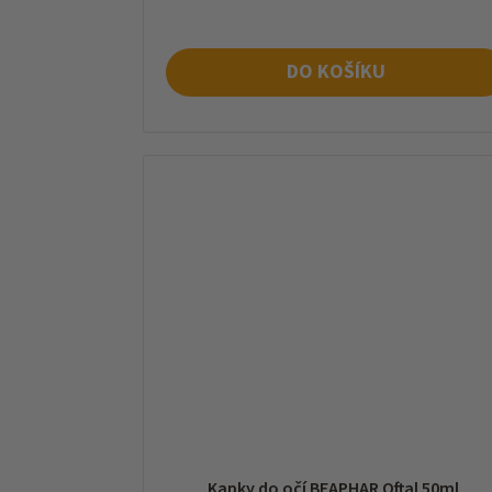
DO KOŠÍKU
Kapky do očí BEAPHAR Oftal 50ml