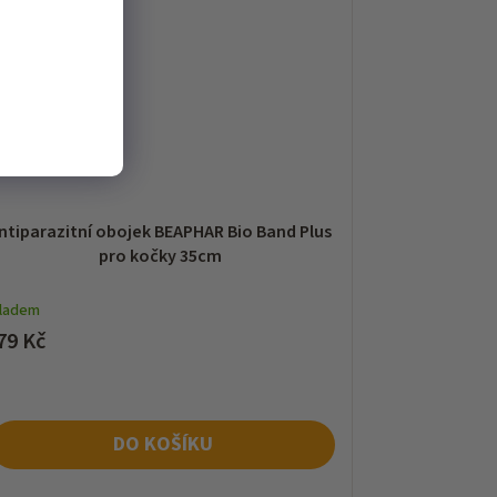
ntiparazitní obojek BEAPHAR Bio Band Plus
pro kočky 35cm
kladem
79 Kč
DO KOŠÍKU