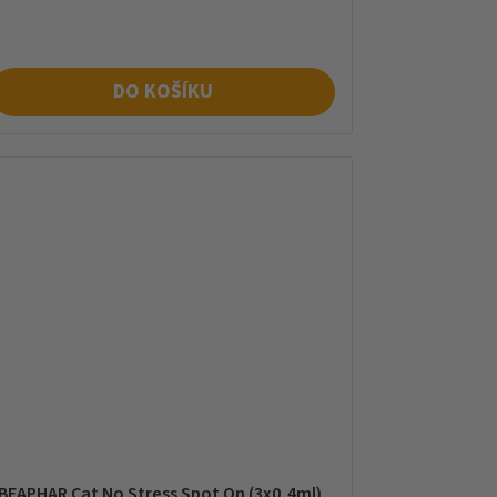
na:
DO KOŠÍKU
BEAPHAR Cat No Stress Spot On (3x0,4ml)