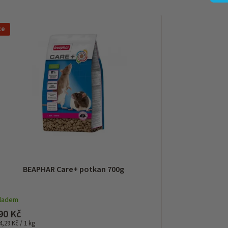
ce
BEAPHAR Care+ potkan 700g
kladem
90 Kč
rná
4,29 Kč / 1 kg