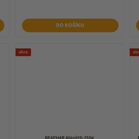
cena:
ce
DO KOŠÍKU
akce
ak
O
BEAPHAR Algolith 250g