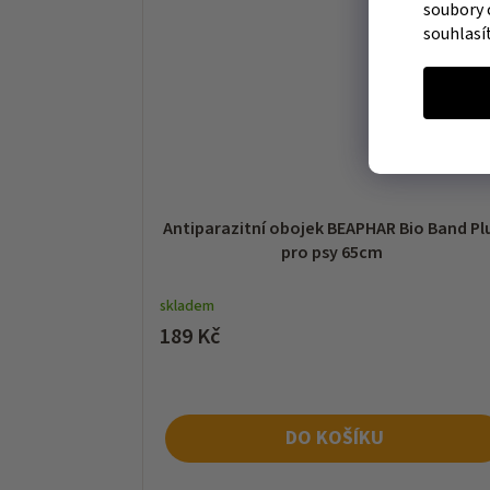
soubory 
souhlasí
Antiparazitní obojek BEAPHAR Bio Band Pl
pro psy 65cm
skladem
189 Kč
DO KOŠÍKU