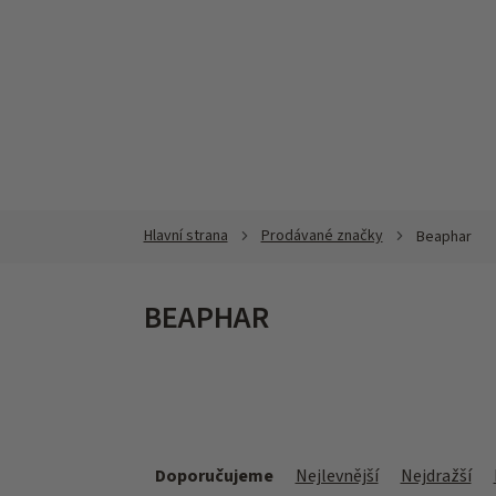
Přejít
na
obsah
Prodávané značky
Beaphar
BEAPHAR
Ř
a
Doporučujeme
Nejlevnější
Nejdražší
z