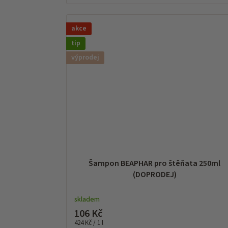
akce
tip
výprodej
Šampon BEAPHAR pro štěňata 250ml
(DOPRODEJ)
skladem
106 Kč
Měrná
424 Kč / 1 l