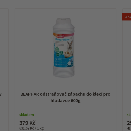
ak
y
BEAPHAR odstraňovač zápachu do klecí pro
hlodavce 600g
skladem
s
379 Kč
2
Měrná
Mě
631,67 Kč / 1 kg
41