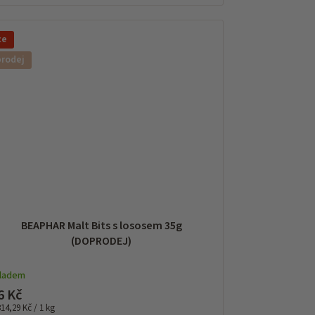
ce
prodej
BEAPHAR Malt Bits s lososem 35g
(DOPRODEJ)
kladem
6 Kč
rná
314,29 Kč / 1 kg