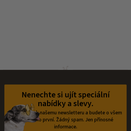
Z
á
p
Nenechte si ujít speciální
a
nabídky a slevy.
t
í
Přihlaste se k našemu newsletteru a budete o všem
vědět jako první.
Žádný spam. Jen přínosné
informace.