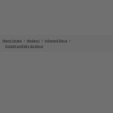
Přejít
na
obsah
Hlodavci
Vybavení klece
Ostatní potřeby do klece