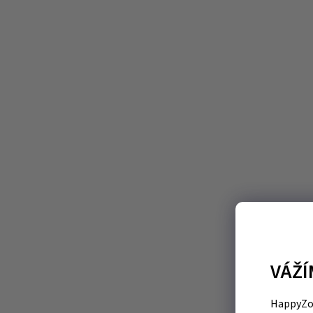
VÁŽÍ
HappyZoo