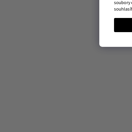
soubory 
souhlasí