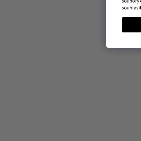
soubory 
souhlasí