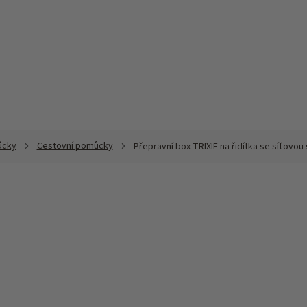
ůcky
Cestovní pomůcky
Přepravní box TRIXIE na řidítka se síťovo