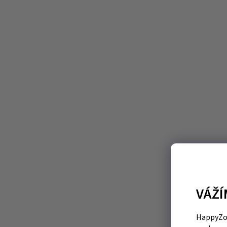
VÁŽÍ
HappyZoo