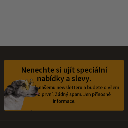
Z
á
p
Nenechte si ujít speciální
a
nabídky a slevy.
t
í
Přihlaste se k našemu newsletteru a budete o všem
vědět jako první.
Žádný spam. Jen přínosné
informace.