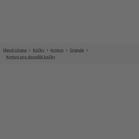
Přejít
na
obsah
Kočky
Krmivo
Granule
Krmivo pro dospělé kočky