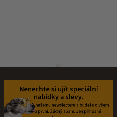
Z
á
p
Nenechte si ujít speciální
a
nabídky a slevy.
t
í
Přihlaste se k našemu newsletteru a budete o všem
vědět jako první.
Žádný spam. Jen přínosné