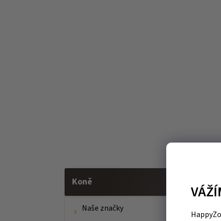
Koně
VÁŽÍ
Naše značky
HappyZoo