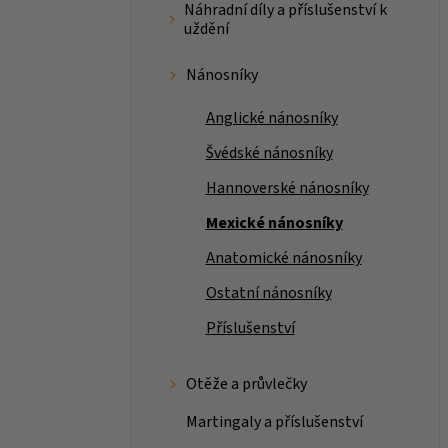
Náhradní díly a příslušenství k
uždění
Nánosníky
Anglické nánosníky
Švédské nánosníky
Hannoverské nánosníky
Mexické nánosníky
Anatomické nánosníky
Ostatní nánosníky
Příslušenství
Otěže a průvlečky
Martingaly a příslušenství