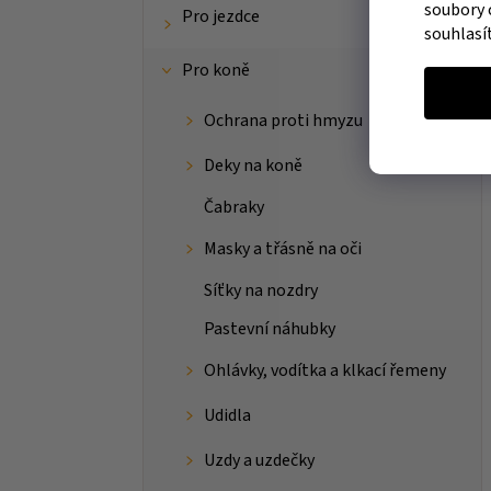
soubory 
Pro jezdce
souhlasí
Pro koně
Ochrana proti hmyzu
Deky na koně
Čabraky
Masky a třásně na oči
Síťky na nozdry
Pastevní náhubky
Ohlávky, vodítka a klkací řemeny
Udidla
Uzdy a uzdečky