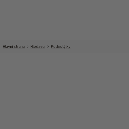
Přejít
na
obsah
Hlodavci
Podestýlky