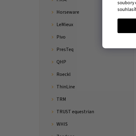
soubory 
souhlasí
Horseware
LeMieux
Pivo
PresTeq
QHP
Roeckl
ThinLine
TRM
TRUST equestrian
WHIS