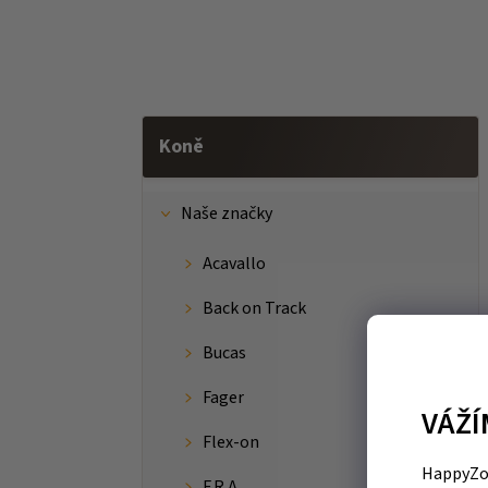
Koně
Naše značky
Acavallo
Back on Track
Bucas
Fager
VÁŽÍ
Flex-on
HappyZoo
F.R.A.