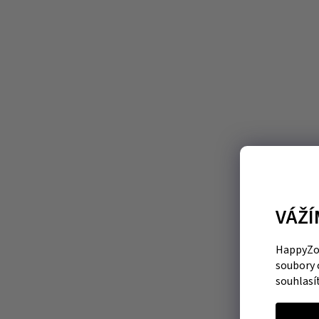
VÁŽÍ
HappyZoo
soubory 
souhlasí