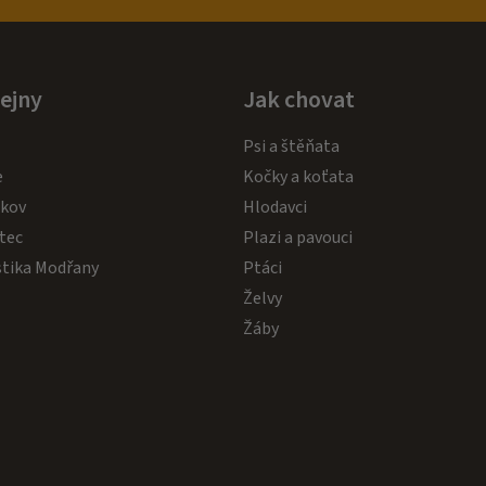
ejny
Jak chovat
Psi a štěňata
e
Kočky a koťata
akov
Hlodavci
tec
Plazi a pavouci
stika Modřany
Ptáci
Želvy
Žáby