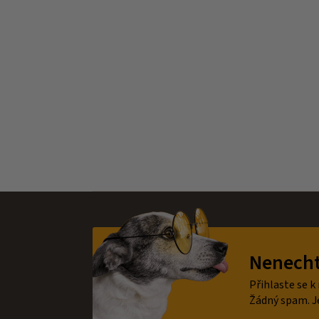
Z
á
Nenechte
p
a
Přihlaste se k
t
Žádný spam. J
í