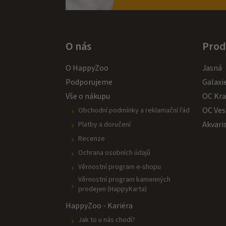
O nás
Prod
O HappyZoo
Jasná
Podporujeme
Galaxi
Vše o nákupu
OC Kr
OC Ves
Obchodní podmínky a reklamační řád
Akvari
Platby a doručení
Recenze
Ochrana osobních údajů
Věrnostní program e-shopu
Věrnostní program kamenných
prodejen (HappyKarta)
HappyZoo - Kariéra
Jak to u nás chodí?