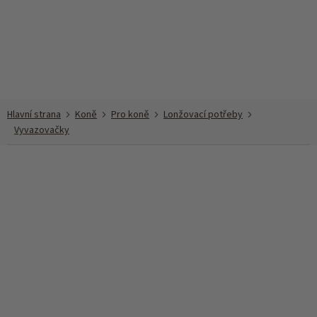
Přejít
na
obsah
Koně
Pro koně
Lonžovací potřeby
Vyvazovačky